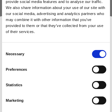
provide social media features and to analyse our traffic.
We also share information about your use of our site with
our social media, advertising and analytics partners who
may combine it with other information that you’ve
Deux flashes en un
provided to them or that they’ve collected from your use
Dans cet épisode de Geared Up, Chris vous
of their services.
Nous
pensons
que
vous
vous
trouvez
ici :
montre comment obtenir deux flashes avec un
Croatia
.
seul modeleur. Vous apprendrez quels sont les
Mettre à jour votre emplacement ?
Consent
façonneurs de lumière dont vous avez besoin et
Necessary
Selection
comment fonctionne cette technique.
Pays
Preferences
Croatia
Statistics
Langue
Archives
Français
Vous avez manqué nos épisodes précédents ?
Marketing
Parcourez les archives et visionnez-les à votre
guise.