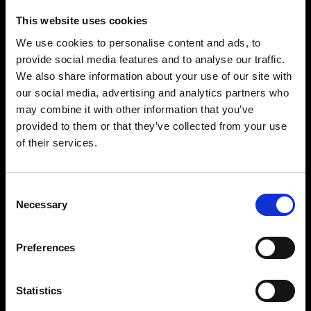
This website uses cookies
We use cookies to personalise content and ads, to
provide social media features and to analyse our traffic.
We also share information about your use of our site with
our social media, advertising and analytics partners who
may combine it with other information that you’ve
Précision et contrôle impressionnants
provided to them or that they’ve collected from your use
Avec une amplitude de réglage de onze
of their services.
diaphragmes à portée de main, vous verrez qu’il
est facile de créer la lumière souhaitée. Il peut
être réglé par paliers d’1/10 de diaphragme, de
Consent
Necessary
2,4 à 2 400 Ws, et vous pouvez contrôler
Selection
indépendamment chaque tête. Tout ce dont vous
avez besoin pour prendre des photos avec
Preferences
puissance et précision, prise après prise.
Statistics
Conçu pour durer, avec une performance
constante