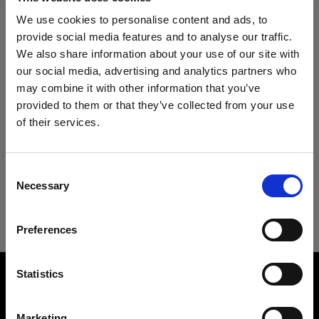
Specifiche:
We use cookies to personalise content and ads, to
provide social media features and to analyse our traffic.
We also share information about your use of our site with
Dettagli sul prodotto
our social media, advertising and analytics partners who
may combine it with other information that you’ve
provided to them or that they’ve collected from your use
Download
Clic Softbox 2.7' (80cm) Octa
of their services.
Crediamo
che
tu
sia
nel
Croatia
.
Luce morbida, in un clic
Aggiornare la tua location?
Specifiche tecniche
Guida per l'utente
Consent
Codice prodotto
:
101319
Necessary
Selection
Paese
Clic Softbox 2.7' (80cm) Octa
Il nuovo Clic Softbox Octa crea una luce morbida
Scarica l'ultima guida per l'utente
e accattivante, perfetto per ritratti ravvicinati,
Preferences
Croatia
scatti dall’alto e fotografie di prodotti/still life con
Vai alla guida utente
tutti i flash della serie A di Profoto.
Overview
Lingua
Statistics
Product number
È perfetto per gli scatti in movimento, in qualsiasi
Italiano
101319
location, perché non solo è leggero e facile da
Marketing