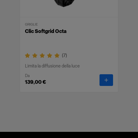
GRIGLIE
Clic Softgrid Octa
(
7
)
Limita la diffusione della luce
Da
-
Clic Softgrid
139,00 €