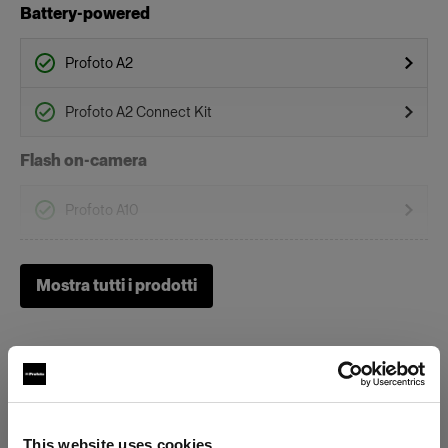
Battery-powered
Profoto A2
Profoto A2 Connect Kit
Flash on-camera
Profoto A10
Profoto A1
Mostra tutti i prodotti
Profoto A1X
Griglie
Clic Softgrid Octa
This website uses cookies