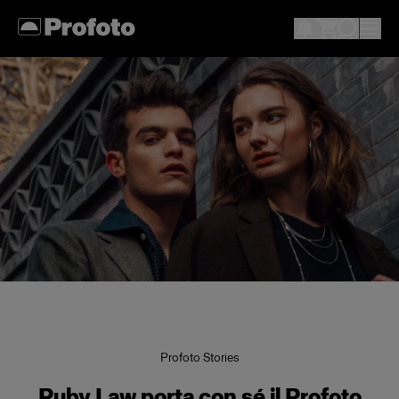
Profoto Stories
Ruby Law porta con sé il Profoto