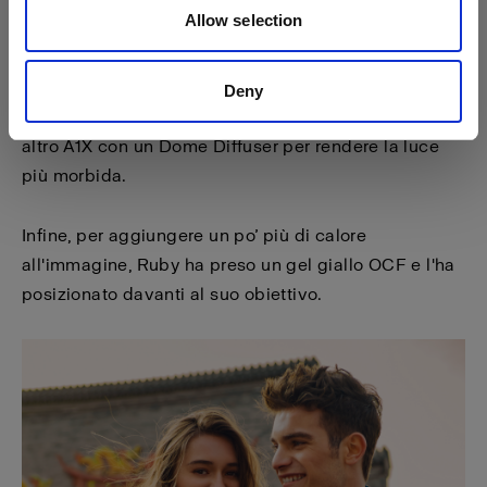
Allow selection
posizione era piuttosto vicina a quella dei modelli
per creare un'ombra sottile che desse forma ai loro
volti. Per conferire un po’ più di luce ai loro visi, poi,
Deny
Ruby aveva posizionato sulla sua fotocamera un
altro A1X con un Dome Diffuser per rendere la luce
più morbida.
Infine, per aggiungere un po’ più di calore
all'immagine, Ruby ha preso un gel giallo OCF e l'ha
posizionato davanti al suo obiettivo.