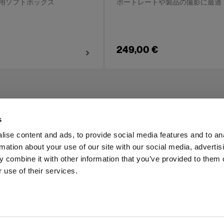
用ソフトボックス
ポートレートや製品の撮影に最適
249,00 €
s
ise content and ads, to provide social media features and to an
rmation about your use of our site with our social media, advertis
Investors
Share The Light
 combine it with other information that you’ve provided to them o
 use of their services.