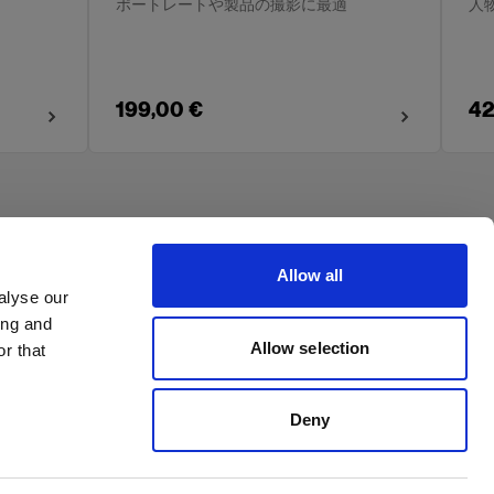
ポートレートや製品の撮影に最適
人
199,00 €
42
Allow all
alyse our
ing and
Allow selection
r that
Deny