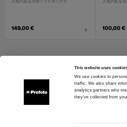
人気のある汎用ソフトボックス
人気のある汎
149,00 €
100,00 €
This website uses cookie
We use cookies to personal
traffic. We also share info
About us
Contact
Support
Careers
Press
analytics partners who may
they’ve collected from your
Croatia
Cookies
Privacy Policy
Terms of use