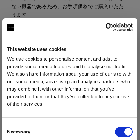
ない機器であるため、お手頃価格でご購入いただ
けます。
製品は、ケーブル、バッグ、充電器などのアクセ
サリーとともにキットで販売しています。キット
の内容に関する詳細は、製品ページをご覧くださ
This website uses cookies
い。
We use cookies to personalise content and ads, to
provide social media features and to analyse our traffic.
We also share information about your use of our site with
our social media, advertising and analytics partners who
デモ機はファイナルセールのため、返品
may combine it with other information that you’ve
はお受けできません。
provided to them or that they’ve collected from your use
ご購入は、各製品の「購入する」ボタンをクリッ
of their services.
クしてください。割引は、決済カートのデモ機に
Croatia
にお住まいであると思われます。
自動的に追加されます。
地域を変更しますか？
Consent
Necessary
Selection
なお、デモ機の再生品は数に限りがございます。
国