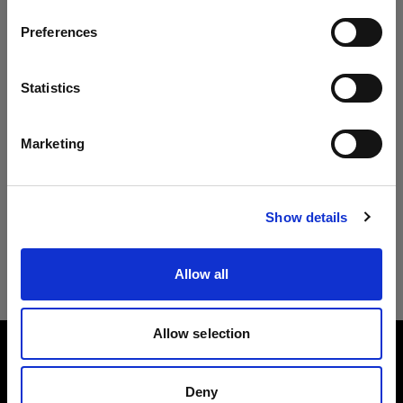
ページに何も表示されない場合は、お手数です
Preferences
Croatia
が、後日再度ご確認いただきますようお願いいた
します。
言語
Statistics
日本語
ストロボの再生品はこちら
Marketing
サイトにアクセス
Show details
ライトシェーピングツールの再生品はこ
ちら
Allow all
Allow selection
会社概要
Deny