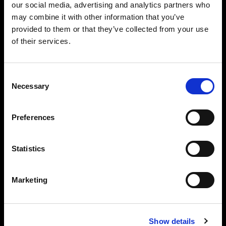
our social media, advertising and analytics partners who
may combine it with other information that you’ve
provided to them or that they’ve collected from your use
of their services.
最小限のトレーニングで OK
直感的なデザインを誇る Horizontal なら、 スタイ
リスト 1 人で iPad を使いながらフラットレイ撮影
全体に対応できます。固定されたカメラアングル
Consent
Necessary
と自動設定により、e コマース向けの写真を真上か
Selection
ら簡単に撮影できます。全体的に統一された写真
は、オンラインですぐに使用できます。
Preferences
Statistics
ソフトウェアでスタジオ
Marketing
をパワーアップ
Profoto ハードウェアとシームレスに連携で
Show details