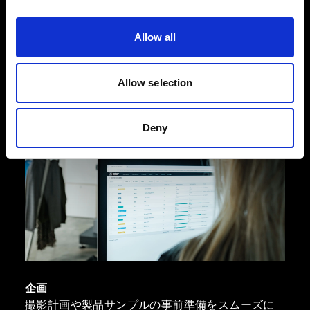
きる ProStudio ソフトウェアスイートは、企
画から編集までサポートできるように設計さ
Allow all
れています。
Allow selection
Deny
企画
撮影計画や製品サンプルの事前準備をスムーズに