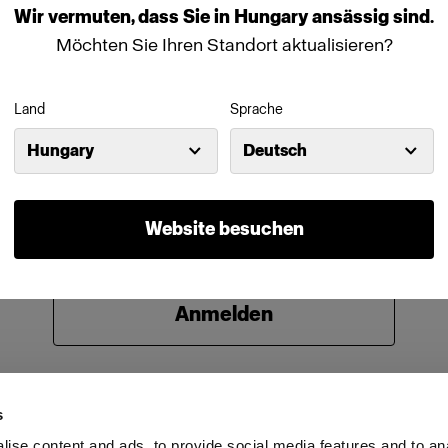
Wir
vermuten,
dass
Sie
in
Hungary
ansässig
sind.
Kennwort
Möchten Sie Ihren Standort aktualisieren?
Land
Sprache
Anmeldedaten speichern
Kennwort vergessen?
Hungary
Deutsch
Anmelden
Website besuchen
Neu bei Profoto?
Anmelden
s
ise content and ads, to provide social media features and to an