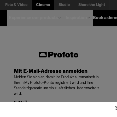
Foto & Video
Cinema
Studio
Share the Light
Experience our products
Inspiration
Book a dem
Mit E-Mail-Adresse anmelden
Melden Sie sich an, damit Ihr Produkt automatisch in
Ihrem My Profoto-Konto registriert wird und Ihre
Standardgarantie um ein zusätzliches Jahr erweitert
wird.
E-Mail