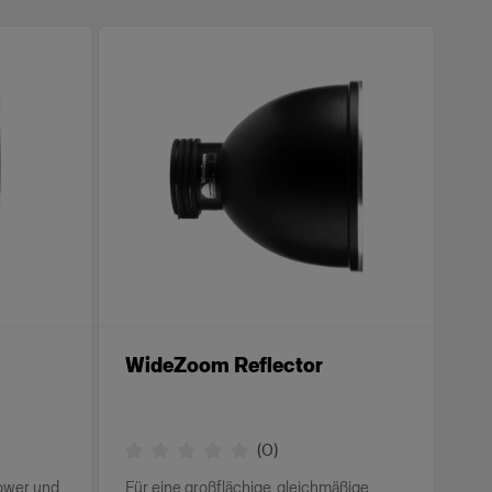
WideZoom Reflector
(
0
)
Power und
Für eine großflächige, gleichmäßige