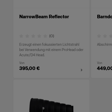
NarrowBeam Reflector
Barnd
(
0
)
Erzeugt einen fokussierten Lichtstrahl
Abschirmk
bei Verwendung mit einem ProHead oder
Acute/D4 Head.
Von
Von
395,00 €
449,0