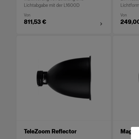
Lichtabgabe mit der L1600D
Lichtfor
Von
Von
811,53 €
249,0
TeleZoom Reflector
Magnum