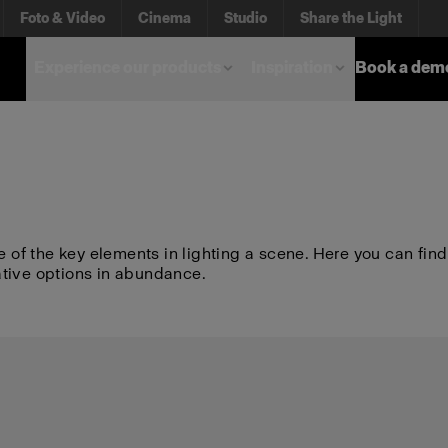
Foto & Video
Cinema
Studio
Share the Light
Experience our products
Inspiration
Book a dem
e of the key elements in lighting a scene. Here you can find
ative options in abundance.