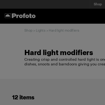
Shop
Shop
>
Lights
> Hard light modifiers
Hard light modifiers
Creating crisp and controlled hard light is on
dishes, snoots and barndoors giving you cre
12 items