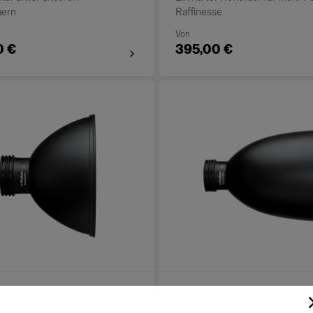
mern
Raffinesse
Von
0 €
395,00 €
 Reflector White
TeleZoom Reflector Wh