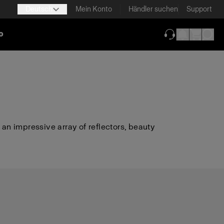
Deutsch
Mein Konto
Händler suchen
Support
o
(wird in neuem T
 an impressive array of reflectors, beauty