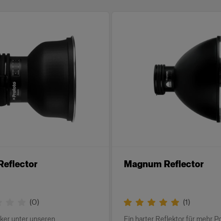
eflector
Magnum Reflector
(
0
)
(
1
)
iker unter unseren
Ein harter Reflektor für mehr 