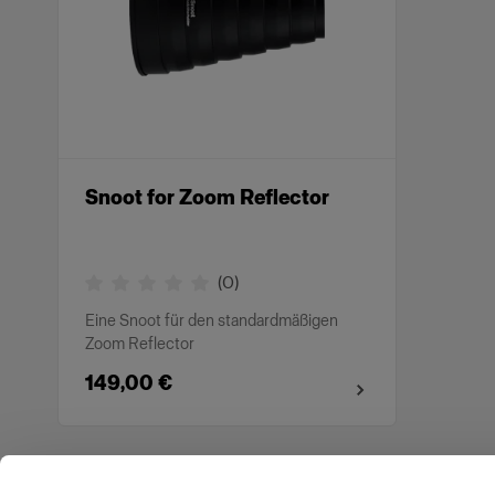
Snoot for Zoom Reflector
(
0
)
Eine Snoot für den standardmäßigen
Zoom Reflector
149,00 €