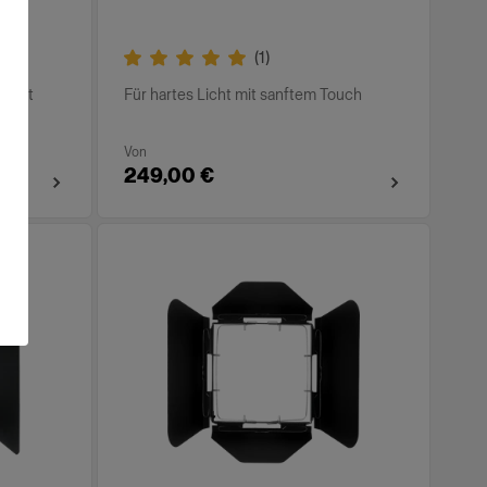
(
1
)
Licht
Für hartes Licht mit sanftem Touch
Von
249,00 €