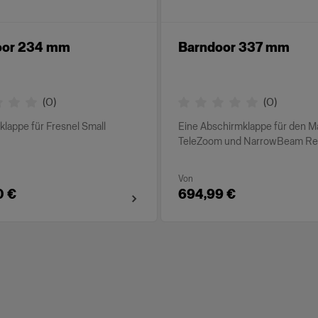
oor 234 mm
Barndoor 337 mm
(
0
)
(
0
)
lappe für Fresnel Small
Eine Abschirmklappe für den 
TeleZoom und NarrowBeam Ref
Von
0 €
694,99 €