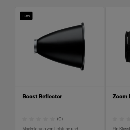
new
Boost Reflector
Zoom R
(
0
)
Maximierung von Leistung und
Ein Klass