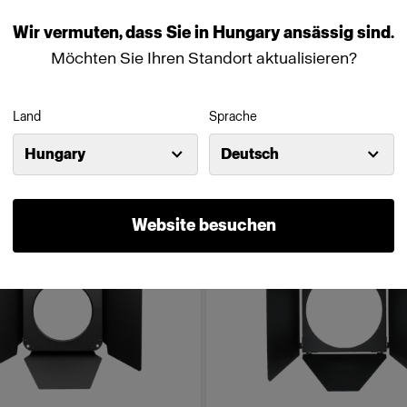
Wir
vermuten,
dass
Sie
in
Hungary
ansässig
sind.
(
1
)
(
0
)
Möchten Sie Ihren Standort aktualisieren?
cht mit sanftem Touch
Für gleichmäßiges, gerichtetes 
Land
Sprache
Von
0 €
599,00 €
Hungary
Deutsch
Website besuchen