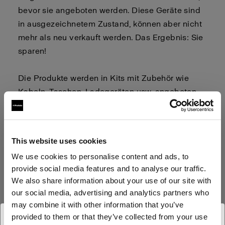
bevor sie angeboten werden. Diese Geräte sind
in ausgezeichnetem Zustand, können aber nicht
mehr als neu verkauft werden. Das Ergebnis: Sie
sparen!
Die Produkte werden in Kits mit Zubehör wie
Kabeln, Taschen, Ladegeräten usw. angeboten.
Schauen Sie sich die Produktseiten an, um zu
sehen, was in dem Kit enthalten ist.
This website uses cookies
We use cookies to personalise content and ads, to
Der Verkauf von Vorführgeräten ist
provide social media features and to analyse our traffic.
endgültig. Rückgaben sind nicht
We also share information about your use of our site with
möglich.
our social media, advertising and analytics partners who
may combine it with other information that you’ve
Wenn Sie sich zum Kauf entschieden haben,
provided to them or that they’ve collected from your use
klicken Sie für das jeweilige Produkt auf die