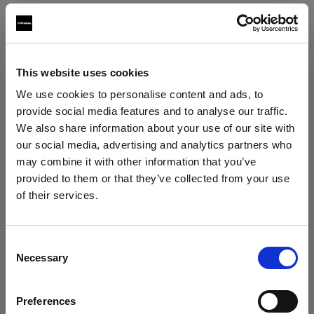
Otro
Locking Set Rubbercollar
This website uses cookies
Rubbercollar
We use cookies to personalise content and ads, to
provide social media features and to analyse our traffic.
Softboxes
We also share information about your use of our site with
our social media, advertising and analytics partners who
RFi Softbox Strip
may combine it with other information that you’ve
provided to them or that they’ve collected from your use
RFi Softbox Octa
of their services.
Mostrar todos los productos
Creemos
que
estás
en
Hungary
.
RFi Softbox Rectangular
¿Quieres actualizar tu ubicación?
Consent
RFi Softbox Square
Necessary
Selection
País
Stands and Adapters
Preferences
Hungary