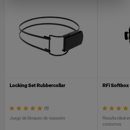
RFi Speedring en el flash.
Nuestros adaptadores para RFi Speedring
permite que las RFi Softboxes sean compatibles
con todas las marcas de flashes y, además, su
gama abarca todo el rango: desde flashes
profesionales hasta luces estroboscópicas de
estudio de gran calidad. Incluso si posees
flashes de distintos fabricantes, ahora solamente
necesitarás una marca de softboxes.
Locking Set Rubbercollar
RFi Softbox 
Características
Te permite montar las RFi Softboxes en los
(
1
)
flashes de Profoto o en los flashes de los
demás fabricantes de flashes.
Juego de bloqueo de repuesto
Resulta ideal e
contornos
Los orificios codificados por color permiten