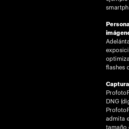
smartpho
Persona
imágene
Adelánta
exposici
optimiza
flashes 
Captura
ProfotoR
DNG (dig
ProfotoR
admita 
tamaño 