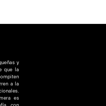
queñas y
e que la
 compiten
rren a la
cionales.
amera es
afía con