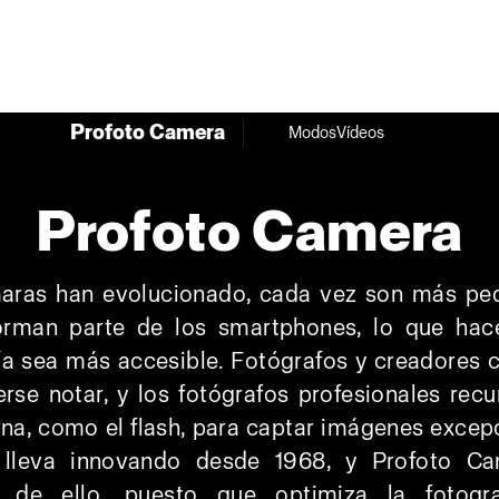
Profoto Camera
Modos
Vídeos
Profoto Camera
aras han evolucionado, cada vez son más pe
orman parte de los smartphones, lo que hac
ía sea más accesible. Fotógrafos y creadores
rse notar, y los fotógrafos profesionales recu
rna, como el flash, para captar imágenes excep
 lleva innovando desde 1968, y Profoto C
 de ello, puesto que optimiza la fotogr