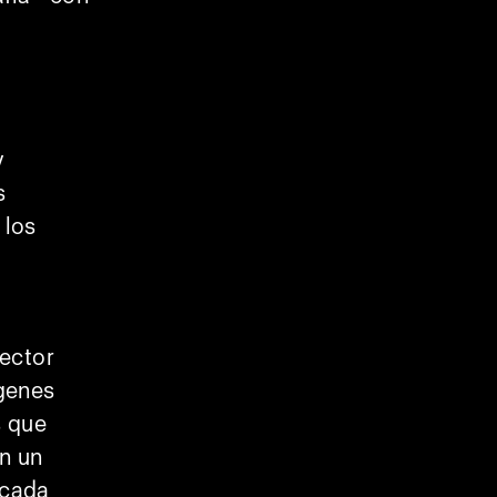
y
s
 los
sector
ágenes
s que
n un
 cada