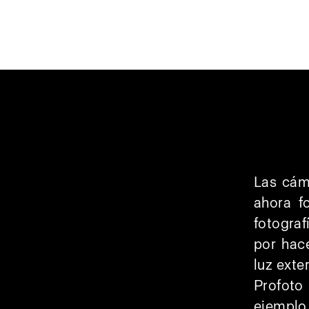
Las cám
ahora f
fotograf
por hace
luz exte
Profoto
ejemplo