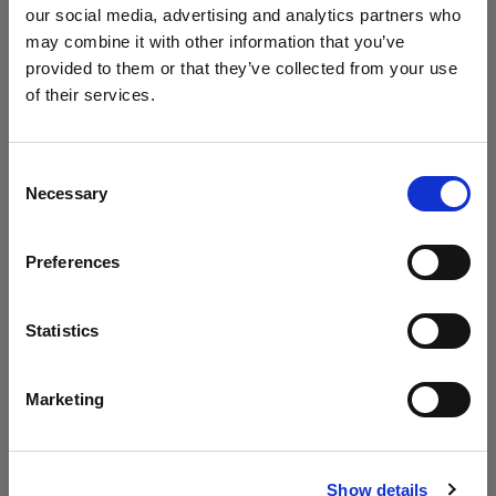
our social media, advertising and analytics partners who
may combine it with other information that you’ve
provided to them or that they’ve collected from your use
Dos luces en una
of their services.
En este episodio de Geared Up, únete a Chris
Creemos
que
estás
en
Hungary
.
para que te muestre cómo conseguir dos luces
¿Quieres actualizar tu ubicación?
con un solo modificador. Sabrás qué
Consent
Necessary
modeladores de luz necesitas y cómo funciona
Selection
País
esta técnica.
Preferences
Hungary
Idioma
Statistics
Archivo
Español
Marketing
¿Te has perdido los episodios anteriores?
Navega por el archivo y los podrás ver cuando
Visitar el sitio
quieras.
Show details