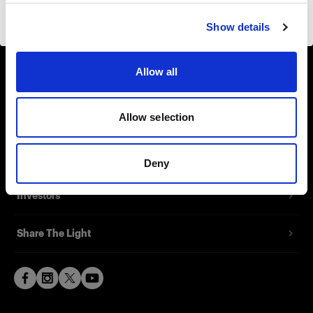
About us
Visiter le site
Show details
Contact
Allow all
Support
Allow selection
Careers
Press
Deny
Investors
Share The Light