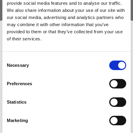
provide social media features and to analyse our traffic.
Mot de passe
We also share information about your use of our site with
our social media, advertising and analytics partners who
may combine it with other information that you’ve
Se souvenir de moi
Mot de passe oublié ?
provided to them or that they’ve collected from your use
of their services.
Nous
pensons
que
vous
vous
trouvez
ici :
Se connecter
Hungary
.
Mettre à jour votre emplacement ?
Consent
Necessary
Selection
Nouvel utilisateur Profoto ?
Pays
Preferences
S’inscrire
Hungary
Statistics
Langue
Français
Marketing