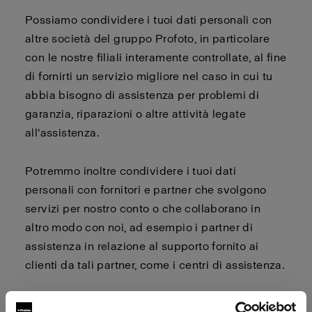
Possiamo condividere i tuoi dati personali con
altre società del gruppo Profoto, in particolare
con le nostre filiali interamente controllate, al fine
di fornirti un servizio migliore nel caso in cui tu
abbia bisogno di assistenza per problemi di
garanzia, riparazioni o altre attività legate
all'assistenza.
Potremmo inoltre condividere i tuoi dati
personali con fornitori e partner che svolgono
servizi per nostro conto o che collaborano in
altro modo con noi, ad esempio i partner di
assistenza in relazione al supporto fornito ai
clienti da tali partner, come i centri di assistenza.
I tuoi dati personali possono essere trasferiti in