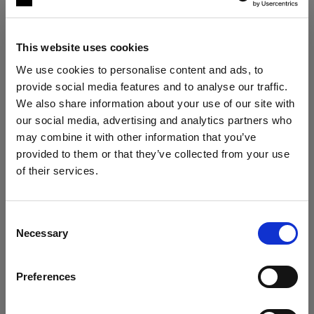
paesi al di fuori dell'UE/SEE, compresi gli Stati
Uniti d'America, il Canada e il Giappone, che
This website uses cookies
potrebbero avere un livello di protezione dei dati
personali inferiore a quello dell'UE/SEE. Quando
We use cookies to personalise content and ads, to
trasferiamo i dati personali in paesi al di fuori
provide social media features and to analyse our traffic.
We also share information about your use of our site with
dell'UE/SEE, utilizziamo le clausole contrattuali
our social media, advertising and analytics partners who
standard approvate dalla Commissione Europea
may combine it with other information that you’ve
per garantire un livello sufficiente di protezione
provided to them or that they’ve collected from your use
dei tuoi dati personali. Le clausole contrattuali
of their services.
standard sono disponibili al seguente
Crediamo
che
tu
sia
nel
Hungary
.
link:
https://ec.europa.eu/info/strategy/justice-
Aggiornare la tua location?
and-fundamental-rights/data-protection/data-
Consent
Necessary
Selection
transfers-outside-eu/model-contracts-transfer-
Paese
personal-data-third-countries_en.
Preferences
Hungary
6. Per quanto tempo conserveremo i
Lingua