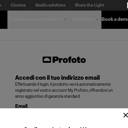
o
Cinema
Studio solutions
Share the Light
Experience our products
Inspiration
Book a dem
Accedi con il tuo indirizzo email
Effettuando il login, il prodotto verrà automaticamente
registrato nel vostro account My Profoto, offrendovi un
anno aggiuntivo di garanzia standard.
Email