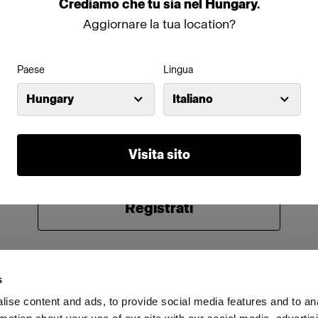
Crediamo
che
tu
sia
nel
Hungary
.
Password
Aggiornare la tua location?
Paese
Lingua
Ricorda
Hai dimenticato la password?
Hungary
Italiano
Accedi
Visita sito
Non conosci Profoto?
Registrati
s
ise content and ads, to provide social media features and to an