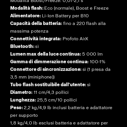
Modalità Boost/Freeze: 0,01-2,1 s
Modalità flash:
Eco (normale), Boost e Freeze
Alimentatore:
Li-Ion Battery per B10
Capacità della batteria:
fino a 220 flash alla
massima potenza
Connettività integrata:
Profoto AirX
Bluetooth:
sì
Lumen max della luce continua:
5 000 lm
Gamma di dimmerazione continua:
100-1%
Connettore di sincronizzazione:
sì (1 presa da
3,5 mm (miniphone))
Tubo flash sostituibile dall’utente:
sì
Diametro:
11 cm/4,3 pollici
Lunghezza:
25,5 cm/10 pollici
Peso:
2,2 kg/4,9 lb inclusi batteria e adattatore
per supporto
1,8 kg/4,0 lb esclusi batteria e adattatore per