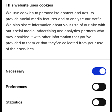
1 %
This website uses cookies
Connettore di sincronizzazione:
sì (Miniphone
We use cookies to personalise content and ads, to
3.5 mm)
provide social media features and to analyse our traffic.
Diametro:
10 cm / 3.9 pollici
We also share information about your use of our site with
Lunghezza:
34,5 cm / 13.58 pollici
our social media, advertising and analytics partners who
Weight
: 4.0 kg / 8.8 lbs
may combine it with other information that you’ve
provided to them or that they’ve collected from your use
of their services.
Consent
Necessary
Selection
Preferences
Statistics