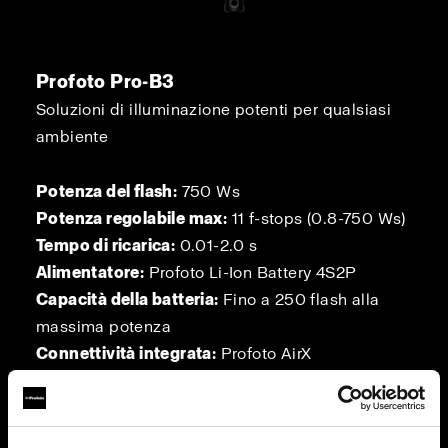
Profoto Pro-B3
Soluzioni di illuminazione potenti per qualsiasi
ambiente
Potenza del flash:
750 Ws
Potenza regolabile max:
11 f-stops (0.8-750 Ws)
Tempo di ricarica:
0.01-2.0 s
Alimentatore:
Profoto Li-Ion Battery 4S2P
Capacità della batteria:
Fino a 250 flash alla
massima potenza
Connettività integrata:
Profoto AirX
Bluetooth:
sì
Lumen max della luce continua:
6,300 lm
Gamma di regolazione della luce continua:
100-