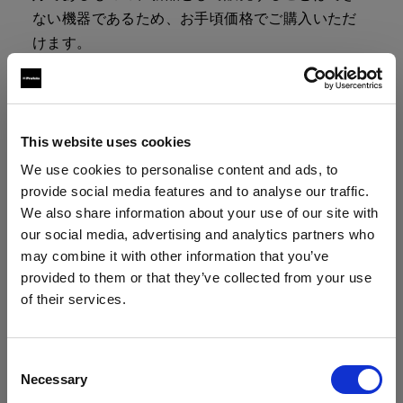
ない機器であるため、お手頃価格でご購入いただ
けます。
製品は、ケーブル、バッグ、充電器などのアクセ
サリーとともにキットで販売しています。キット
の内容に関する詳細は、製品ページをご覧くださ
This website uses cookies
い。
We use cookies to personalise content and ads, to
provide social media features and to analyse our traffic.
We also share information about your use of our site with
our social media, advertising and analytics partners who
デモ機はファイナルセールのため、返品
may combine it with other information that you’ve
はお受けできません。
provided to them or that they’ve collected from your use
ご購入は、各製品の「購入する」ボタンをクリッ
of their services.
クしてください。割引は、決済カートのデモ機に
Austria
にお住まいであると思われます。
自動的に追加されます。
地域を変更しますか？
Consent
Necessary
Selection
なお、デモ機の再生品は数に限りがございます。
国