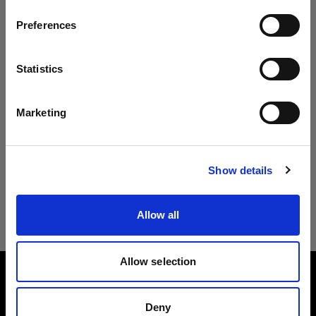
ページに何も表示されない場合は、お手数です
Preferences
Austria
が、後日再度ご確認いただきますようお願いいた
します。
言語
Statistics
日本語
ストロボの再生品はこちら
Marketing
サイトにアクセス
Show details
ライトシェーピングツールの再生品はこ
ちら
Allow all
Allow selection
会社概要
Deny