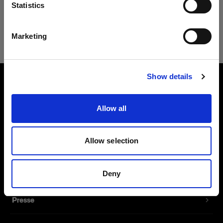
Sprache
Statistics
Deutsch
Regulatorische und sicherheitsrelevante
Marketing
Informationen herunterladen
Website besuchen
Show details
Über uns
Allow all
Kontakt
Allow selection
Support
Deny
Karriere
Presse