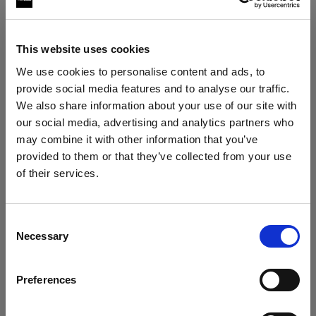
Download für iOS
This website uses cookies
Download für Android
We use cookies to personalise content and ads, to
provide social media features and to analyse our traffic.
Für Produkte ohne Bluetooth (AirX)
We also share information about your use of our site with
our social media, advertising and analytics partners who
Um das Beste aus Ihrem Produkt herauszuholen,
may combine it with other information that you’ve
registrieren Sie es vor der Verwendung in My
provided to them or that they’ve collected from your use
Profoto.
of their services.
Wir
vermuten,
dass
Sie
in
Ireland
ansässig
sind.
• Zusätzlich 1 Jahr Standardgarantie
Möchten Sie Ihren Standort aktualisieren?
• Möglichkeit, 1–3 Jahre erweiterte Garantie zu
Consent
erwerben (bis zu 5 Jahre insgesamt)
Necessary
Selection
• Firmware-Updates über USB-Kabel
Land
Preferences
Ireland
In My Profoto registrieren