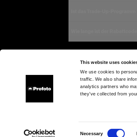
Pro-D3 750 (Einzel- und
Ist das Trade-Up-Programm 
Pro-D3 1250 (Einzel- un
Pro-B3 (Einzel- und Duo
Wie lange ist der Rabattcode
Hinweis
This website uses cookie
We use cookies to personal
traffic. We also share info
Über uns
Kontakt
Support
Karriere
Presse
analytics partners who may
they’ve collected from your
I
Cookies
Datenschutzrichtlinie
Nutzungsbedingungen
Consent
Necessary
Copyright (C) 1968-2025 Profoto AB. Alle Rechte vorbehalten.