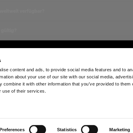
 Duo-Kit)
weltweit verfügbar?
d Duo-Kit)
-Kit)
 gültig?
s
ise content and ads, to provide social media features and to an
rmation about your use of our site with our social media, advertis
Investoren
Share the Light
Withdrawal your order
 combine it with other information that you’ve provided to them o
 use of their services.
reland
Preferences
Statistics
Marketing