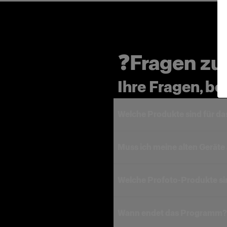
❓Fragen z
Ihre Fragen, b
Welche Produkte sind für da
Muss ich meine alten Gerät
Welche Profoto-Produkte sin
Wann endet das Programm?