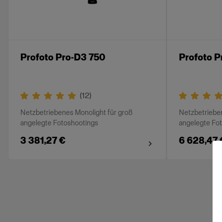
Profoto Pro-D3 750
Profoto P
(
12
)
Netzbetriebenes Monolight für groß
Netzbetrieben
angelegte Fotoshootings
angelegte Fo
3 381,27 €
6 628,47 