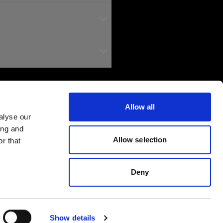
Allow all
alyse our
ing and
Allow selection
r that
Deny
Show details