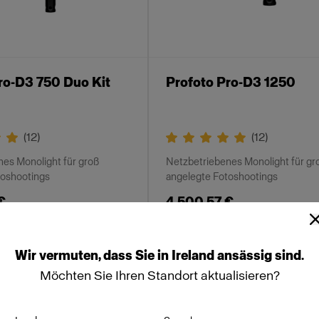
ro-D3 750 Duo Kit
Profoto Pro-D3 1250
(
12
)
(
12
)
es Monolight für groß
Netzbetriebenes Monolight für gr
toshootings
angelegte Fotoshootings
€
4 500,57 €
Wir
vermuten,
dass
Sie
in
Ireland
ansässig
sind.
Möchten Sie Ihren Standort aktualisieren?