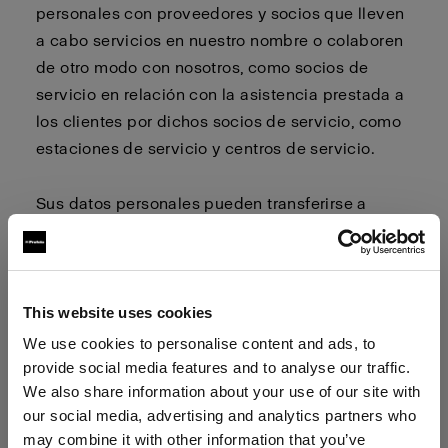
personales con proveedores y socios que lleven
a cabo servicios en nuestro nombre o colaboren
de otro modo con nosotros, como socios de
servicio en relación con la asistencia prestada a
los clientes por dichos socios de servicio, como
estaciones de servicio y centros de servicio.
Sus datos personales pueden transferirse a
países fuera de la UE/EEE, incluidos los Estados
Unidos de América, Canadá y Japón, que
pueden tener un nivel de protección de los datos
personales inferior al de la UE/EEE. Cuando
This website uses cookies
transferimos datos personales a países fuera de
We use cookies to personalise content and ads, to
la UE/EEE, utilizamos las cláusulas
provide social media features and to analyse our traffic.
We also share information about your use of our site with
contractuales tipo aprobadas por la Comisión
our social media, advertising and analytics partners who
Europea para garantizar un nivel suficiente de
may combine it with other information that you’ve
protección de sus datos personales. Las