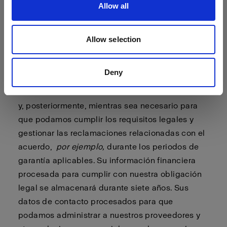
Allow all
tenga una cuenta de Profoto, y durante un
período de dos años a partir de entonces, a
menos que nos haya notificado que no desea
Allow selection
recibir ningún tipo de marketing por nuestra
parte. Sus datos de contacto procesados para
Deny
que podamos cumplir los acuerdos suscritos con
usted se almacenarán mientras usted sea cliente
y, posteriormente, mientras sea necesario para
que podamos cumplir los requisitos legales y
gestionar las reclamaciones relacionadas con el
acuerdo,
por ejemplo,
durante los periodos de
garantía aplicables. Su información financiera
procesada para cumplir con nuestra obligación
legal se almacenará durante siete años. Sus
datos de contacto procesados para que
podamos administrar a nuestros proveedores y