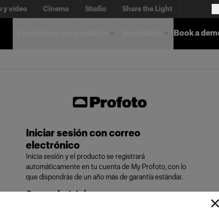
o y vídeo
Cinema
Studio
Share the Light
Experience our products
Inspiration
Book a dem
Iniciar sesión con correo
electrónico
Inicia sesión y el producto se registrará
automáticamente en tu cuenta de My Profoto, con lo
que dispondrás de un año más de garantía estándar.
Correo electrónico