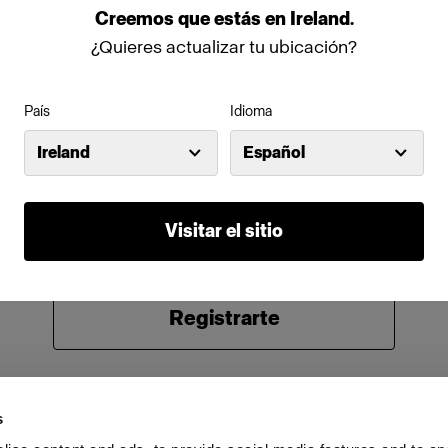
Creemos
que
estás
en
Ireland
.
Contraseña
¿Quieres actualizar tu ubicación?
País
Idioma
Recordarme
¿Has olvidado tu contraseña?
Ireland
Español
Iniciar sesión
Visitar el sitio
¿Eres nuevo en Profoto?
Registrarte
s