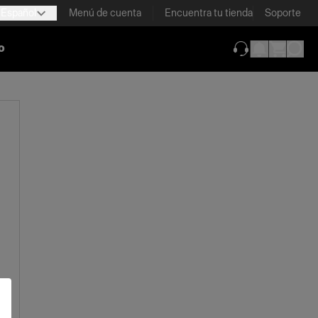
Español
Menú de cuenta
Encuentra tu tienda
Soporte
o
(se abre en una