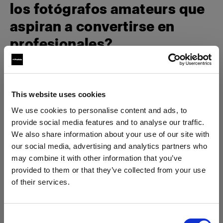
los fotógrafos amateurs que
aspiran a convertirse en
profesionales?
En primer lugar, decide qué es importante
presenciar. Para que esto ocurra, tienes que ser
consciente del mundo, leer mucho y estar atento a lo
This website uses cookies
que sucede. La fotografía consiste en mantener una
We use cookies to personalise content and ads, to
conversación con alguien y, para ello, debe ser
provide social media features and to analyse our traffic.
interesante. Y para que sea interesante, debe ser
We also share information about your use of our site with
innovadora, romper con ciertas convenciones.
our social media, advertising and analytics partners who
Muestra una nueva perspectiva, una verdad que no
may combine it with other information that you’ve
provided to them or that they’ve collected from your use
conozco o comprendo totalmente. Pero quizá lo más
of their services.
importante es encontrar algo tan bello que no
Creemos
que
estás
en
Ireland
.
puedas dejar de fotografiarlo. Para mí eso es la
¿Quieres actualizar tu ubicación?
danza.
Consent