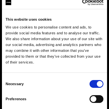
desmontables para minimizar la necesidad de
posproducción.
This website uses cookies
We use cookies to personalise content and ads, to
provide social media features and to analyse our traffic.
We also share information about your use of our site with
our social media, advertising and analytics partners who
may combine it with other information that you’ve
provided to them or that they’ve collected from your use
of their services.
Consent
Necessary
Selection
Piernas de mujer
Preferences
Las piernas de mujer vienen con talle bajo y alto,
lo que permite fotografiar una amplia gama de