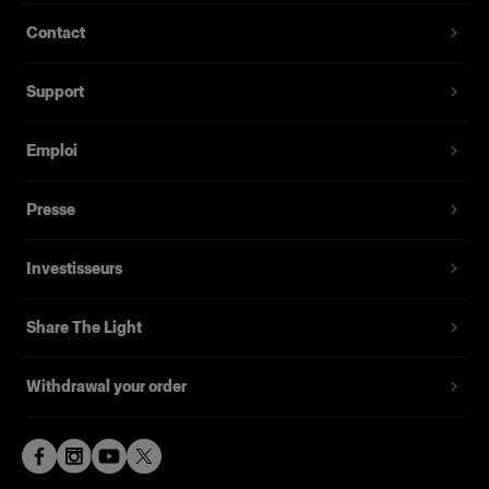
pouvant aller jusque 300 m avec n’importe
0.03-0.6 s
Contact
quel Air Remote en option.
Energy stability
Interface utilisateur simple et intuitive avec un
± 1/20 f-stop
Support
grand écran haute résolution.
Flash modes
Tube éclair quartz disponible pour les séances
Normal or Freeze
Emploi
à volume élevé.
Flash duration t0.1
Compatible avec plus de 120 Light Shaping
Normal mode: 1/1,000 s (500 Ws) - 1/7,700 s (1
Presse
Tools Profoto.
Ws) Freeze mode: 1/1,000 s (500 Ws) - 1/13,500
s (1 Ws)
Jusqu'à 100 canaux aériens disponibles
Investisseurs
Flash duration t0.5
Normal mode: 1/2,600 s (500 Ws) - 1/17,000 s (1
Share The Light
Ws) Freeze mode: 1/2,600 s (500 Ws) -
1/63,000 s (1 Ws)
Withdrawal your order
F-stop @ 2m / 100 ISO
45 8/10 with Magnum Reflector
Beam angle
No data