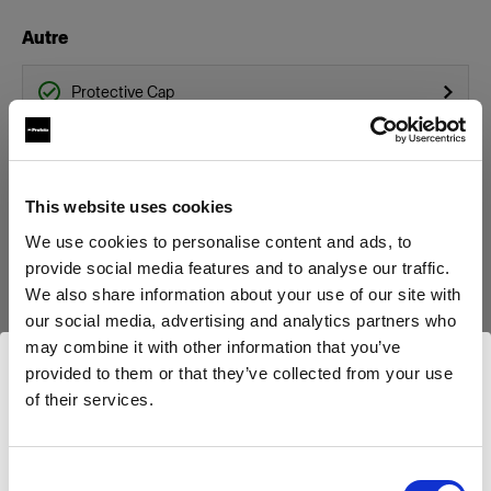
Autre
Protective Cap
Stand Bracket Knob
Boîtes à lumière
This website uses cookies
We use cookies to personalise content and ads, to
Profoto Softbox Octa Silver
provide social media features and to analyse our traffic.
We also share information about your use of our site with
Profoto Softbox Rectangular White
our social media, advertising and analytics partners who
Afficher tous les produits
may combine it with other information that you’ve
Profoto Softbox Octa White
provided to them or that they’ve collected from your use
of their services.
Nous
pensons
que
vous
vous
trouvez
ici :
Profoto Softbox Strip White
Ireland
.
Mettre à jour votre emplacement ?
Bols réflecteurs
Consent