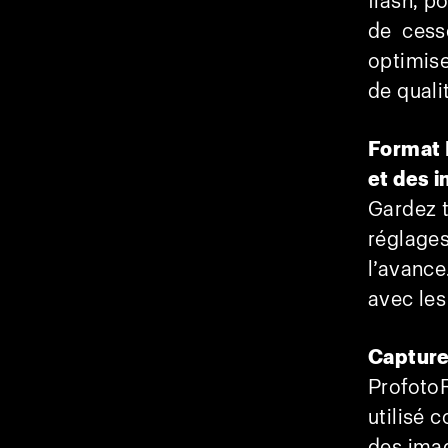
flash, p
de cess
optimis
de quali
Format 
et des 
Gardez t
réglages
l’avance
avec les
Capture
ProfotoR
utilisé 
des ima