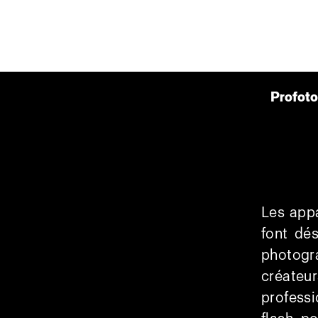
Profot
Les appa
font dé
photogra
créateu
professi