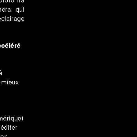
ofoto n’a
era, qui
clairage
ccéléré
à
u mieux
mérique)
éditer
ion