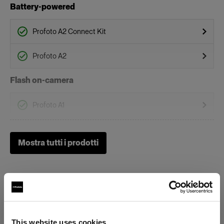
Battery-powered
Profoto A2 Connect Kit
Profoto A2
Flash on-camera
Profoto A1
Profoto A10
Mostra tutti i prodotti
Profoto A1X
Griglie
Clic Softgrid Octa
This website uses cookies