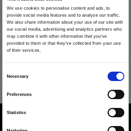
Specifiche:
We use cookies to personalise content and ads, to
provide social media features and to analyse our traffic.
We also share information about your use of our site with
Dettagli sul prodotto
our social media, advertising and analytics partners who
may combine it with other information that you’ve
provided to them or that they’ve collected from your use
Download
Clic Softbox 2.7' (80cm) Octa
of their services.
Crediamo
che
tu
sia
nel
Ireland
.
Luce morbida, in un clic
Aggiornare la tua location?
Specifiche tecniche
Guida per l'utente
Consent
Codice prodotto
:
101319
Necessary
Selection
Paese
Clic Softbox 2.7' (80cm) Octa
Il nuovo Clic Softbox Octa crea una luce morbida
Scarica l'ultima guida per l'utente
e accattivante, perfetto per ritratti ravvicinati,
Preferences
Ireland
scatti dall’alto e fotografie di prodotti/still life con
Vai alla guida utente
tutti i flash della serie A di Profoto.
Overview
Lingua
Statistics
Product number
È perfetto per gli scatti in movimento, in qualsiasi
Italiano
101319
location, perché non solo è leggero e facile da
Marketing