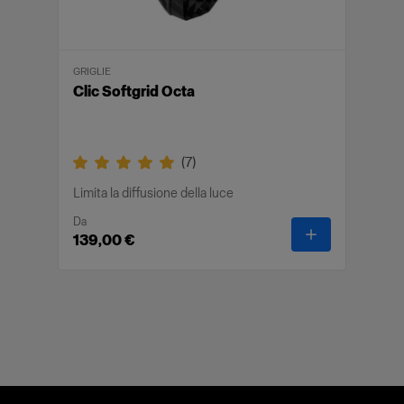
GRIGLIE
Clic Softgrid Octa
(
7
)
Limita la diffusione della luce
Da
-
Clic Softgrid
139,00 €