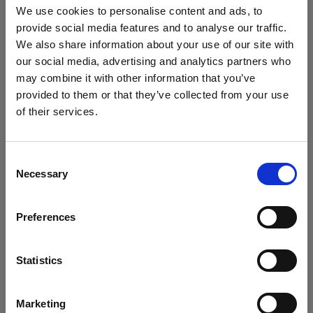
ザ設定を開き、許可、ブロック、または削除する
We use cookies to personalise content and ads, to
Cookie を選択します。Cookie をブロックまたは
provide social media features and to analyse our traffic.
削除すると、Profoto Web サイト上の重要情報は
We also share information about your use of our site with
表示されなくなり、一部の機能が動作しなくなる
our social media, advertising and analytics partners who
可能性があります。
may combine it with other information that you’ve
provided to them or that they’ve collected from your use
of their services.
Cookie は、ブラウザごとに個別で管理する必要が
Ireland
にお住まいであると思われます。
あります。 あるブラウザで選択した Cookie は、
地域を変更しますか？
そのブラウザのみに適用されます。以下のブラウ
Consent
ザで Cookie を管理してください。
Necessary
Selection
国
Preferences
Ireland
Internet Explorer 6
Internet Explorer 7 & 8
言語
Statistics
Internet Explorer 9
日本語
Google Chrome
Marketing
Mozilla Firefox