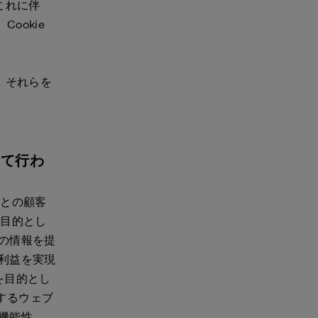
これに伴
ookie
、それらを
いて行わ
様との顧客
を目的とし
の情報を提
利益を実現
を目的とし
能するウェブ
機能性