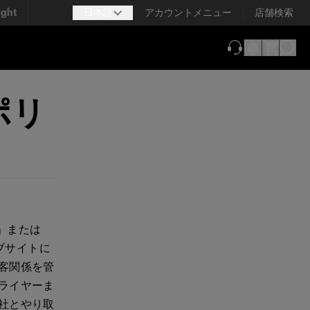
ight
日本語
アカウントメニュー
店舗検索
（新しいタブで
ポリ
」または
ェブサイトに
客関係を管
ライヤーま
社とやり取