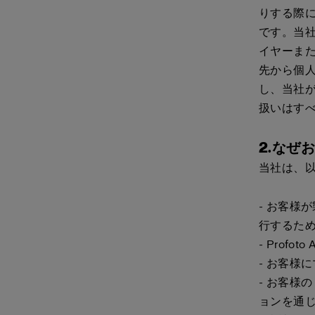
りする際
です。当
イヤーま
先から個
し、当社
扱いはすべ
2.なぜ
当社は、
- お客様
行するた
- Prof
- お客様
- お客様
ョンを通