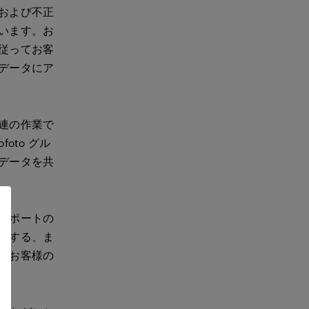
および不正
います。お
従ってお客
データにア
連の作業で
oto グル
データを共
サポートの
供する、ま
もお客様の