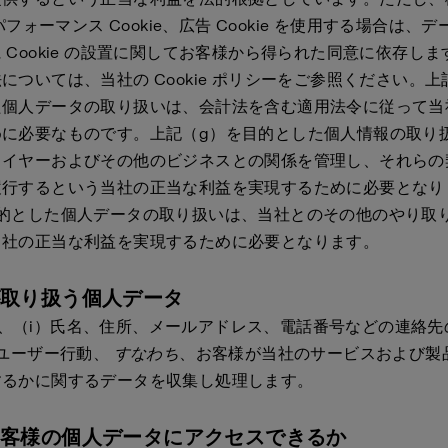
、パフォーマンス Cookie、広告 Cookie を使用する場合は、
 Cookie の設置に関してお客様から得られた同意に依存します。
については、当社の Cookie ポリシーをご参照ください。上
た個人データの取り扱いは、会計法を含む適用法令に従って当
めに必要なものです。上記（g）を目的とした個人情報の取り
ライヤーおよびその他のビジネスとの関係を管理し、それらの
履行するという当社の正当な利益を実現するために必要となり
目的とした個人データの取り扱いは、当社とのその他のやり取
当社の正当な利益を実現するために必要となります。
が取り扱う個人データ
to は、（i）氏名、住所、メールアドレス、電話番号などの連絡
）ユーザー行動、
すなわち
、お客様が当社のサービスおよび製
するかに関するデータを収集し処理します。
お客様の個人データにアクセスできるか