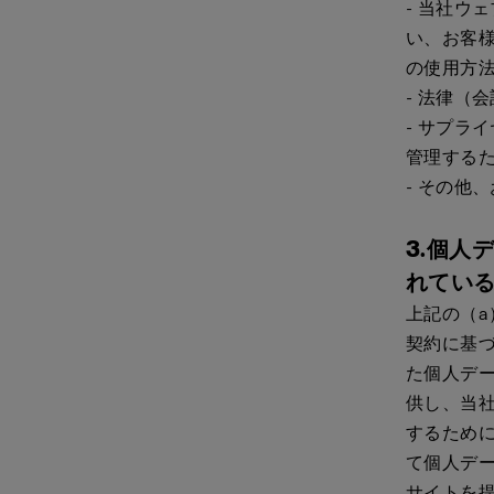
- 当社ウ
い、お客様
の使用方法
- 法律（
- サプラ
管理する
- その他
3.個人
れてい
上記の（
契約に基
た個人デ
供し、当
するため
て個人デー
サイトを