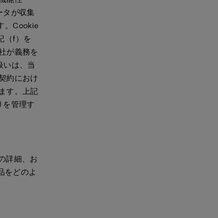
データが収集
Cookie
記（f）を
社が義務を
扱いは、当
契約におけ
ます。上記
りを管理す
先の詳細、お
品をどのよ