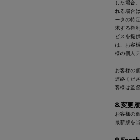
した場合
れる場合
ータの特
求する権
ビスを提
は、お客
様の個人
お客様の
連絡くだ
客様は監
8.変更
お客様の
最新版を