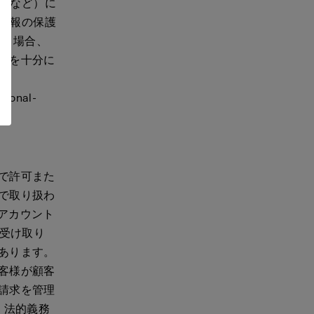
日本など）に
人情報の保護
する場合、
タを十分に
tional-
で許可また
で取り扱わ
 アカウント
の受け取り
あります。
客様が顧客
請求を管理
。法的義務