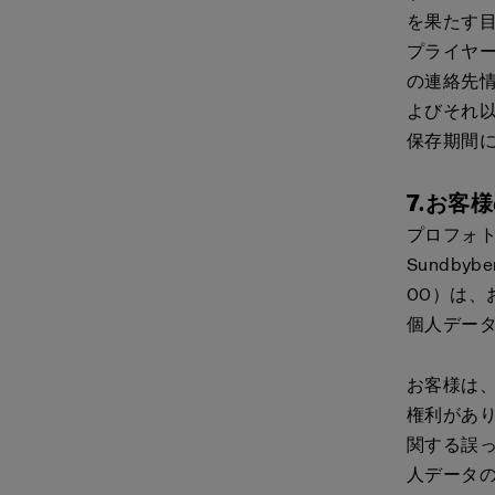
を果たす目
プライヤ
の連絡先
よびそれ以
保存期間
7.お客
プロフォト株
Sundbyb
00）は
個人デー
お客様は
権利があ
関する誤
人データ