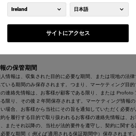
人情報は、EU/EEA 域外の国（アメリカ合衆国、カナダ、
Ireland
日本語
場合があります。これらの国では、EU/EEA 域内よりも個
い場合があります。個人データを EU/EEA 域外の国に転送
州委員会が承認した標準契約条項を使用し、お客様の個人デー
サイトにアクセス
す。標準契約条項は次のリンクからご覧いただけます。
mmission.europa.eu/law/law-topic/data-protection/interna
-data-protection/standard-contractual-clauses-scc_en
情報の保管期間
個人情報は、収集された目的に必要な期間、または現地の法律
れている期間のみ保存されます。つまり、マーケティング目的
の連絡先情報は、お客様が顧客である限り、または Profoto
る限り、その後 2 年間保存されます。マーケティング情報
ない場合、お客様から当社にその旨を通知していただく必要が
契約を履行する目的で取り扱われるお客様の連絡先情報は、お
り、またそれ以降の、当社が法的要件を遵守し、契約に関する
に必要な期間（
例えば
適用される保証期間中）保存されます