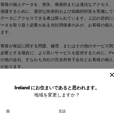
お客様の個人データを、喪失、偶発的または違法なアクセス、
ら保護するために、適切な技術的および組織的対策を実施して
人データにアクセスできる者は限られています。上記の目的に
データを取り扱う必要がある当社関係者のみが、お客様の個人
きます。
お客様が保証に関する問題、修理、またはその他のサービス関
必要とする場合に、より良いサービスを提供するために、Prof
その他の会社、すなわち当社の完全所有子会社とお客様の個人
とがあります。
ービスステーションやサービスセンターのような、お客様への
Ireland
にお住まいであると思われます。
連するサービスパートナーなど、当社に代わってサービスを提
他の方法で当社と協力関係にあるサプライヤーやパートナーと
地域を変更しますか？
タを共有する場合があります。
国
言語