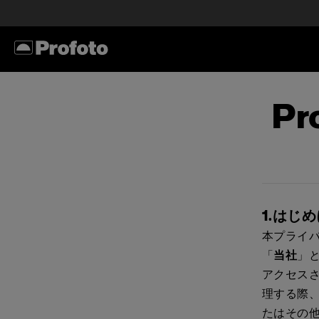
P
1.はじ
本プライ
「
当社
」と
アクセス
理する際
たはその