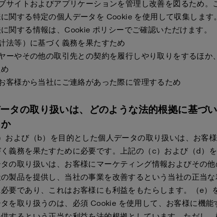
ェブサイトおよびアプリケーションを管理し改善を図るため。
に関する特定の個人データを Cookie を使用して収集します。C
に関する情報は、Cookie ポリシーでご確認いただけます。
会計法等）に基づく義務を果たすため
イヤーやその他の取引先との契約を履行しやり取りをするほか
ため
、お客様から当社にご連絡があった際に管理するため
データの取り扱いは、どのような法的根拠に基づ
るか
a）および（b）を目的とした個人データの取り扱いは、お客
づく義務を果たすために必要です。上記の（c）および（d）
ータの取り扱いは、お客様にマーケティング情報およびその他
社の製品を提供し、当社の事業を改善するという当社の正当な
に必要であり、これはお客様にも利益をもたらします。（e）
タを取り扱うのは、必須 Cookie を使用して、お客様に機
提供するという正当な利益を法的根拠としています。ただし、