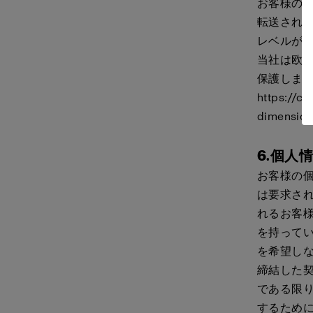
お客様の個
転送される
レベルが低
当社は欧
保護しま
https://co
dimension
6.個人
お客様の
は要求さ
れるお客様
を持ってい
を希望し
締結した
である限
するため