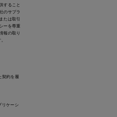
供すること
社のサプラ
または取引
シーを尊重
情報の取り
す。
た契約を履
アプリケーシ