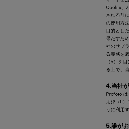
Cookie
される前に
の使用方法
目的とし
果たすた
社のサプ
る義務を
（h）を
る上で、
4.当社
Profo
よび（ii
うに利用
5.誰が