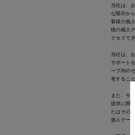
当社は、
な開示か
客様の個
様の個人
クセスで
当社は、
サポートを
ープ内の
有するこ
また、サ
提供に関
たはその
個人デー