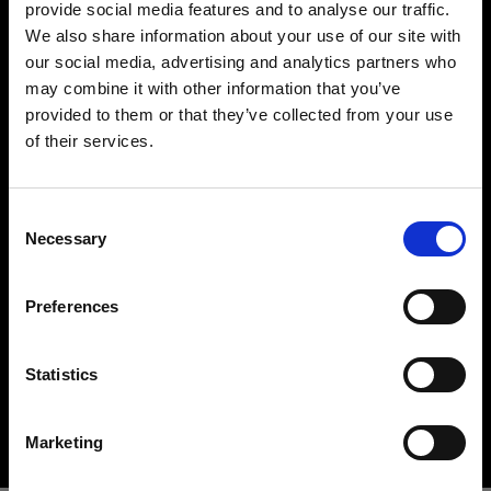
provide social media features and to analyse our traffic.
We also share information about your use of our site with
our social media, advertising and analytics partners who
may combine it with other information that you’ve
provided to them or that they’ve collected from your use
of their services.
Ireland
にお住まいであると思われます。
地域を変更しますか？
ハードライトモディファイアー
Consent
鮮明でコントロールされたハードライトを作ること
Necessary
Selection
は、シーンのライティングにおいて重要な要素の一
国
つです。ここでは、リフレクター、ビューティーデ
Preferences
Ireland
ィッシュ、スヌート、バーンドアなど、クリエイテ
ィブなオプションを豊富に取り揃えています。
言語
Statistics
Buy hard light modifiers
日本語
Marketing