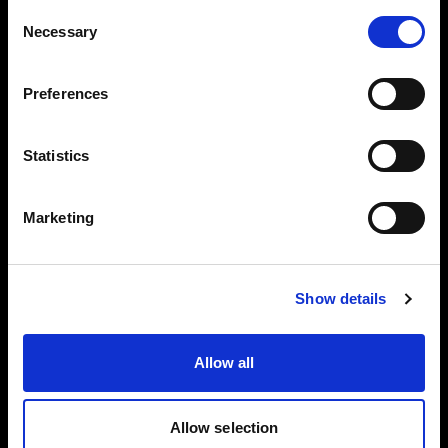
RAW 形式
Consent
Necessary
撮影時にトーン、色味、露出の調整がす
Selection
でに行われているため効率的です。
Preferences
Profoto ライトを使用してベストな結果
が得られるよう最適化されています。
Statistics
ProfotoRAW ファイルで撮影、編集
ProfotoRAW は業界標準のデジタルネガ
Marketing
ティブ（DNG）ファイル形式を使用して
いるため、DNG 形式対応のすべての写
Show details
真編集アプリで編集ができます。
ProfotoRAW ファイルは JPEG ファイル
Allow all
の 5 ～ 8 倍の大きさです。写真にはより
多くのディテールが描写されます。
Allow selection