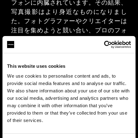
フォンに内臓されています。その結果、
写真撮影はより身近なものになりまし
た。フォトグラファーやクリエイターは
注目を集めようと競い合い、プロのフォ
トグラファーはストロボなど外部の光を
活用して、存在感放つ写真を撮ろうと奮
闘しています。1968 年以来、Profoto は
This website uses cookies
絶えずイノベーションを生み出してきま
した。Profoto Camera はまさにその例
We use cookies to personalise content and ads, to
provide social media features and to analyse our traffic.
で、優れたライティングでスマートフォ
We also share information about your use of our site with
ンフォトグラフィーを最適化できるアプ
our social media, advertising and analytics partners who
リです。
may combine it with other information that you’ve
provided to them or that they’ve collected from your use
of their services.
ポストプロダクション（編集）を迅速に
し、より良い写真に仕上げるカスタム