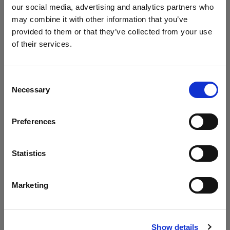
our social media, advertising and analytics partners who
may combine it with other information that you’ve
1 つのツールで 2 種類のライトを
provided to them or that they’ve collected from your use
Geared Up の今回のエピソードでは、Chris が1つ
of their services.
のライトシェーピングツールで 2 種類のライトを
Ireland
にお住まいであると思われます。
作り出す方法について解説しています。どのよう
地域を変更しますか？
なライトシェーピングツールが必要なのか、この
Consent
Necessary
テクニックがどのように機能するのかを学ぶこと
Selection
国
ができます。
Preferences
Ireland
言語
Statistics
アーカイブ
日本語
Marketing
見逃してしまったエピソードも、アーカイブから
ご自由にご覧いただけます。
サイトにアクセス
Show details