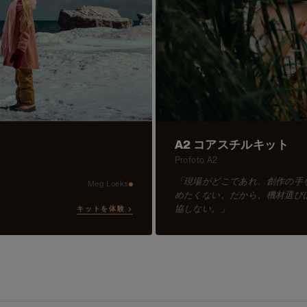
A2 コアスチルキット
Profoto A2
「現場がどこであれ、創作の手
Meg Loeks
めたくない。だから、機材選び
協しない。」
キットを体験 →