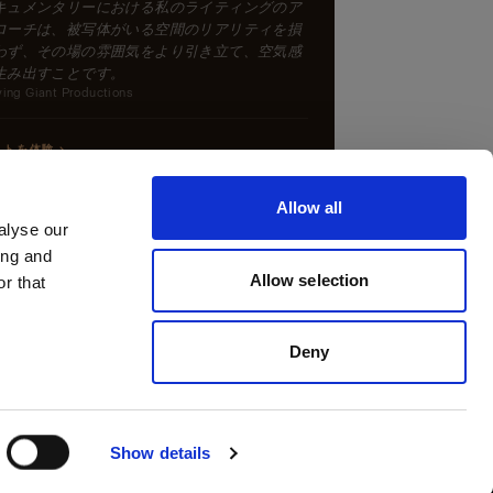
キュメンタリーにおける私のライティングのア
ローチは、被写体がいる空間のリアリティを損
わず、その場の雰囲気をより引き立て、空気感
生み出すことです。
ying Giant Productions
トを体験 →
Allow all
alyse our
ing and
Allow selection
r that
Deny
Show details