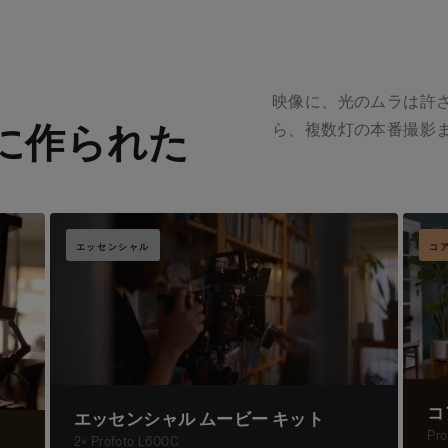
映像に、光のムラは許
に作られた
ら、複数灯の本番撮影
エッセンシャル
コ
コ
エッセンシャル ムービー キット
Pro
2× Profoto L600C