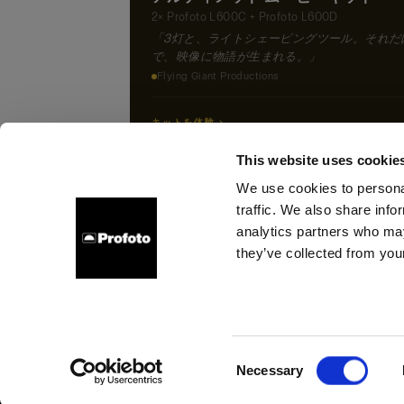
2× Profoto L600C + Profoto L600D
「3灯と、ライトシェーピングツール。それだ
で、映像に物語が生まれる。」
Flying Giant Productions
キットを体験 →
This website uses cookie
We use cookies to personal
traffic. We also share info
会社概要
お問い合わせ
採用情報
プレス
投資家
analytics partners who may
they’ve collected from your
Irel
クッキーについて
プライバシーポリシー
利用規約
Consent
Necessary
Copyright (C) 1968-2024 Profoto AB 無断複写・転載を禁じます。
Selection