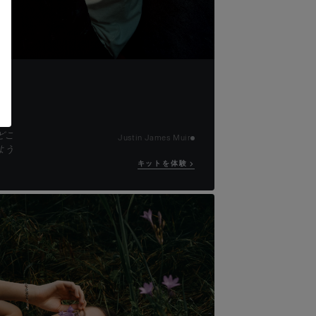
キッ
どこ
Justin James Muir
よう
キットを体験 →