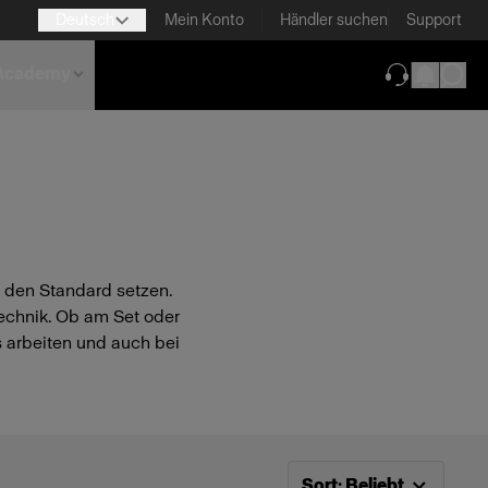
Deutsch
Mein Konto
Händler suchen
Support
Academy
(wird in neu
d den Standard setzen.
technik. Ob am Set oder
s arbeiten und auch bei
Jetzt sortieren nach
Beli
Sort
:
Beliebt