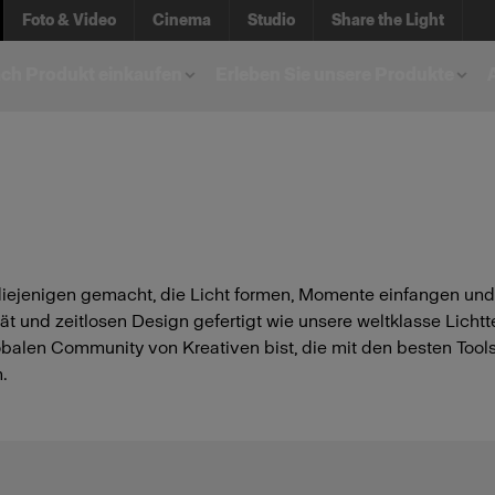
Foto & Video
Cinema
Studio
Share the Light
ch Produkt einkaufen
Erleben Sie unsere Produkte
 diejenigen gemacht, die Licht formen, Momente einfangen un
tät und zeitlosen Design gefertigt wie unsere weltklasse Licht
 globalen Community von Kreativen bist, die mit den besten Tool
.