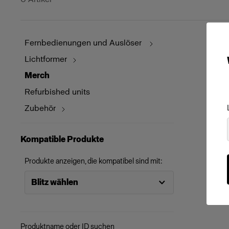
Fernbedienungen und Auslöser
Lichtformer
Merch
Refurbished units
Zubehör
Kompatible Produkte
Produkte anzeigen, die kompatibel sind mit:
Blitz wählen
Produktname oder ID suchen