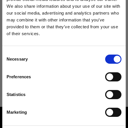
We also share information about your use of our site with
our social media, advertising and analytics partners who
may combine it with other information that you’ve
Anmeldedaten speichern
Kennwort vergessen?
provided to them or that they’ve collected from your use
of their services.
Anmelden
Wir
vermuten,
dass
Sie
in
Italy
ansässig
sind.
Möchten Sie Ihren Standort aktualisieren?
Consent
Necessary
Neu bei Profoto?
Selection
Land
Anmelden
Preferences
Italy
Sprache
Statistics
Deutsch
Marketing
About us
Website besuchen