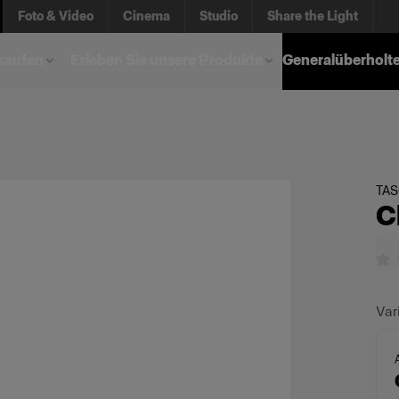
Foto & Video
Cinema
Studio
Share the Light
kaufen
Erleben Sie unsere Produkte
Generalüberholt
TA
C
Var