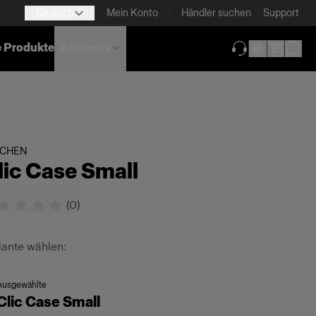
Deutsch
Mein Konto
Händler suchen
Support
e Produkte
Academy
(wird in neuem T
SCHEN
lic Case Small
(
0
)
iante wählen:
Ausgewählte
Clic Case Small