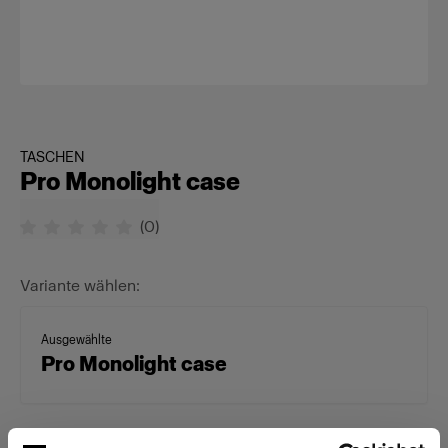
TASCHEN
Pro Monolight case
(
0
)
Variante wählen:
Ausgewählte
Pro Monolight case