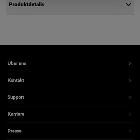
Produktdetails
Pro Monolight case
Maßgeschneiderte Schutzhülle für
Pro-B3/D3
Produktnummer
:
330637
Über uns
Das praktische Pro Monolight Case ist
Kontakt
maßgeschneidert für den Schutz des Profoto
Pro-B3/D3. Sie ist als Standardzubehör im
Support
Profoto Pro-B3/D3 Single Kit enthalten. Dank
verstellbarer Innenfächer kann sie aber auch zum
Schutz anderer Kompaktblitze bei Lagerung und
Karriere
Transport verwendet werden. Sie wird per
Reißverschluss geschlossen und lässt sich mit
Presse
Henkeln leicht in der Hand tragen.