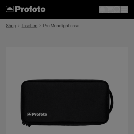
Shop
Taschen
Pro Monolight case