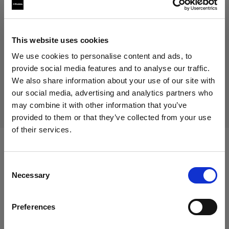
99,00 €
Inklusive MwSt.
81,15 €
Exklusive MwSt.
Auf Lager
This website uses cookies
In den Warenkorb legen
We use cookies to personalise content and ads, to
provide social media features and to analyse our traffic.
We also share information about your use of our site with
our social media, advertising and analytics partners who
Lieferung & Rückgabe
may combine it with other information that you’ve
provided to them or that they’ve collected from your use
of their services.
Wir
vermuten,
dass
Sie
in
Italy
ansässig
sind.
Möchten Sie Ihren Standort aktualisieren?
Kompatibel mit:
Consent
Necessary
Selection
Land
Battery-powered
Preferences
Italy
Profoto Pro-B3