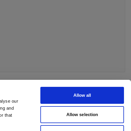
Allow all
alyse our
ing and
Allow selection
r that