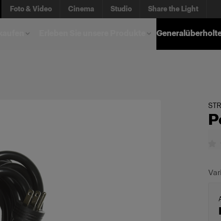
Foto & Video
Cinema
Studio
Share the Light
kaufen
Erleben Sie unsere Produkte
Generalüberholt
ST
P
Var