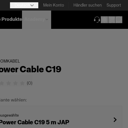
Deutsch
Mein Konto
Händler suchen
Support
e Produkte
Academy
(wird in neuem T
ROMKABEL
ower Cable C19
(
0
)
iante wählen:
Ausgewählte
Power Cable C19 5 m JAP