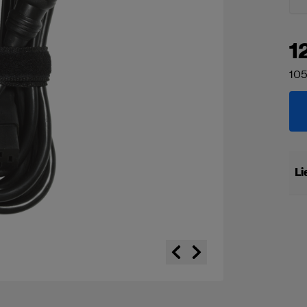
1
105
Li