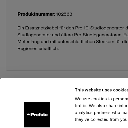
Produktnummer
:
102568
Ein Ersatznetzkabel für den Pro-10-Studiogenerator, 
Studiogenerator und ältere Pro-Studiogeneratoren. Es 
Meter lang und mit unterschiedlichen Steckern für d
Regionen erhältlich.
This website uses cookie
We use cookies to personal
traffic. We also share info
Über uns
Kontakt
Support
Karriere
Presse
analytics partners who may
they’ve collected from your