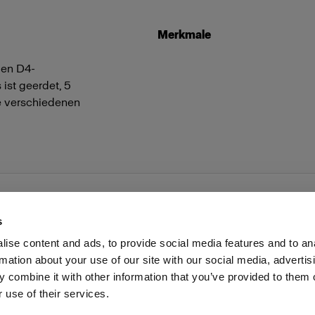
Merkmale
den D4-
ist geerdet, 5
ie verschiedenen
s
ise content and ads, to provide social media features and to an
rmation about your use of our site with our social media, advertis
Investoren
Share the Light
Withdrawal your order
 combine it with other information that you’ve provided to them o
 use of their services.