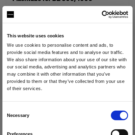
329,00 €
Inklusive MwSt.
This website uses cookies
269,67 €
Exklusive MwSt.
Auf Lager
We use cookies to personalise content and ads, to
In den Warenkorb legen
provide social media features and to analyse our traffic.
We also share information about your use of our site with
our social media, advertising and analytics partners who
may combine it with other information that you’ve
Lieferung & Rückgabe
provided to them or that they’ve collected from your use
of their services.
Wir
vermuten,
dass
Sie
in
Italy
ansässig
sind.
Möchten Sie Ihren Standort aktualisieren?
Consent
Kompatibel mit:
Necessary
Selection
Land
Preferences
Italy