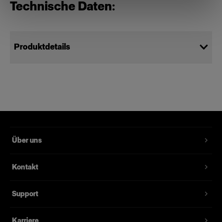
Technische Daten:
Produktdetails
Flashtube for D2 500/1000
Standard-Ersatzblitzröhre für den D2
Produktnummer
:
331531
Über uns
Standard-Ersatzblitzröhre für den D2. Empfohlen
für die meisten Einsatzgebiete außer für den
Kontakt
Dauereinsatz in einem professionellen Studio.
Support
Merkmale
Karriere