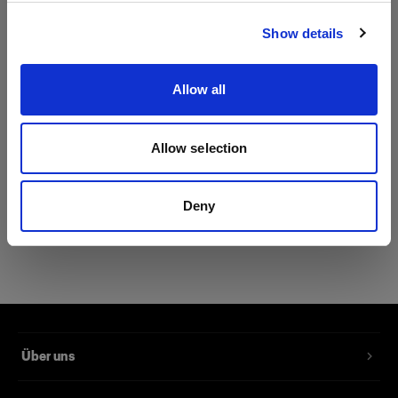
Website besuchen
Show details
Allow all
Technische Daten:
Allow selection
Produktdetails
Deny
Glass Cover 75 mm Clear UNC
Klares Schutzglas für den ProHead,
Pro-B-Blitzkopf, Acute/D4-Blitzkopf
und den älteren AcuteB-Blitzkopf
Über uns
Produktnummer
:
101536