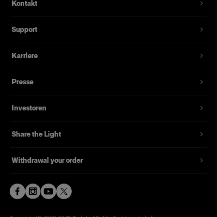
Kontakt
Klares Schutzglas für den ProHead, Pro-B-
Blitzkopf, Acute/D4-Blitzkopf und den älteren
Support
AcuteB-Blitzkopf. Durch die Länge von 75 mm
passt es auf Blitzköpfe mit einem Einstelllicht bis
Karriere
250 W. Das klare Schutzglas erzeugt einen
härteren, knackigeren Lichteffekt als das
herkömmliche matte Schutzglas. Wählen Sie
Presse
zwischen verschiedenen optionalen
Beschichtungen für einen wärmeren oder
Investoren
kälteren Lichtton.
Share the Light
Merkmale
Withdrawal your order