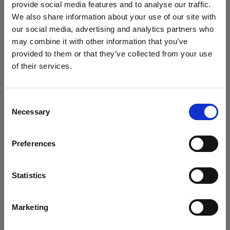
provide social media features and to analyse our traffic.
We also share information about your use of our site with
Kompatibel mit:
our social media, advertising and analytics partners who
may combine it with other information that you’ve
provided to them or that they’ve collected from your use
of their services.
Heads
Wir
vermuten,
dass
Sie
in
Italy
ansässig
sind.
Möchten Sie Ihren Standort aktualisieren?
Acute/D4 Head
Consent
Necessary
Selection
Land
Preferences
Italy
Sprache
Statistics
Deutsch
Marketing