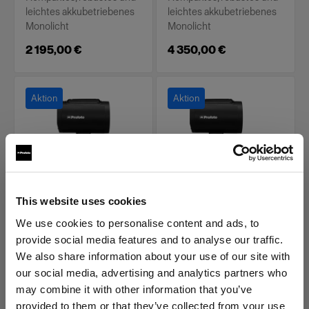
leichtes akkubetriebenes
leichtes akkubetriebenes
Monolicht
Monolicht
2 195,00 €
4 350,00 €
Aktion
Aktion
This website uses cookies
BATTERY-POWERED
BATTERY-POWERED
We use cookies to personalise content and ads, to
Profoto A2
Profoto A2 Connect
Kit for Canon
provide social media features and to analyse our traffic.
We also share information about your use of our site with
(
234
)
(
2
)
our social media, advertising and analytics partners who
may combine it with other information that you’ve
Kompaktes,
Kompaktes,
provided to them or that they’ve collected from your use
batteriebetriebenes
batteriebetriebenes