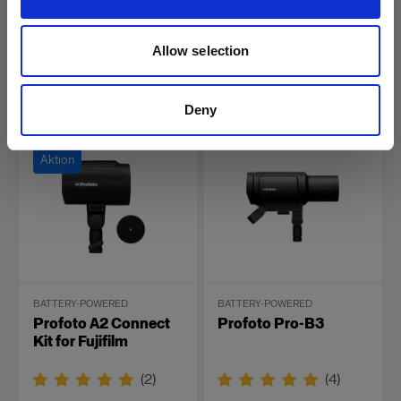
Einfachheit in Reinform
Einfachheit in Reinform
Allow selection
Rabattierter Preis
:
Rabattierter Preis
:
895,00 €
895,00 €
995,00 €
995,00 €
Deny
Aktion
BATTERY-POWERED
BATTERY-POWERED
Profoto A2 Connect
Profoto Pro-B3
Kit for Fujifilm
(
2
)
(
4
)