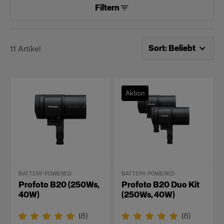
Filtern
Jetzt sortieren nach
Be
Sort
:
Beliebt
11
Artikel
Aktion
BATTERY-POWERED
BATTERY-POWERED
Profoto B20 (250Ws,
Profoto B20 Duo Kit
40W)
(250Ws, 40W)
(
8
)
(
8
)