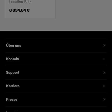
Location-Blitz
8 834,84 €
Über uns
Kontakt
Support
Karriere
Presse