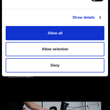
Show details
Flatlay-Fotografie in der Modebranche
Unsere Flatlay-Lösungen wurden für die
dynamischen Anforderungen des E-Commerce
Allow all
in der Modebranche entwickelt und unterstützen
Sie bei der Aufnahme von qualitativ
hochwertigen Produktbildern, die für mehr
Allow selection
Umsatz sorgen. Sie haben die Wahl zwischen der
Effizienz und Unkompliziertheit von Profoto
StyleShoots Horizontal und der vollen kreativen
Deny
Flexibilität mit unserer Lösung aus Blitzen und
Lichtformern.