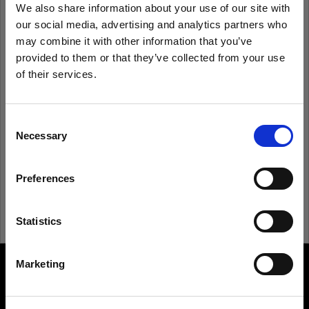
We also share information about your use of our site with
our social media, advertising and analytics partners who
Recordarme
¿Has olvidado tu contraseña?
may combine it with other information that you’ve
provided to them or that they’ve collected from your use
of their services.
Iniciar sesión
Creemos
que
estás
en
Italy
.
¿Quieres actualizar tu ubicación?
Consent
¿Eres nuevo en Profoto?
Necessary
Selection
País
Registrarte
Preferences
Italy
Idioma
Statistics
Español
Marketing
About us
Visitar el sitio