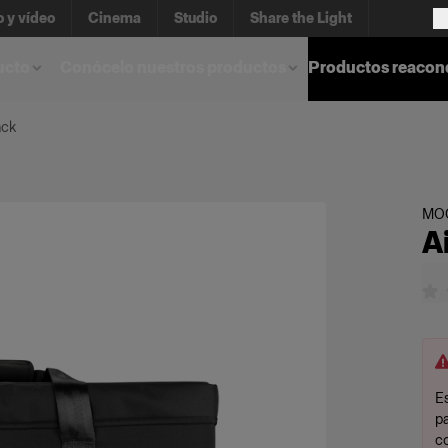
o y vídeo
Cinema
Studio
Share the Light
ucto
Conócelo nuestros productos
Productos reacon
ack
MOC
A
Es
p
c