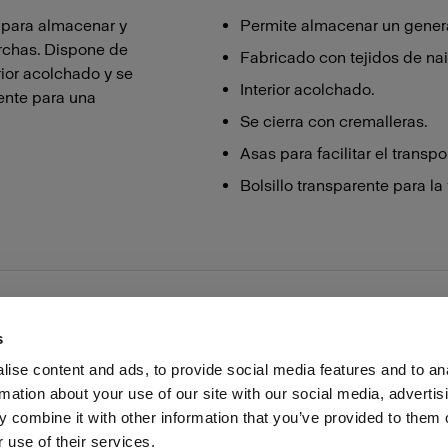
 para almacenar y
Permite almacenar un genera
orchas. Dispone de
Fabricado con tejidos de nai
rior acolchado y se
Interior acolchado.
rente para una
Se cierra con cremalleras.
Asas para facilitar el transpo
Bolsillo transparente para la 
s
ise content and ads, to provide social media features and to an
rmation about your use of our site with our social media, advertis
as profesionales
Prensa
Inversores
Share the Light
 combine it with other information that you’ve provided to them o
 use of their services.