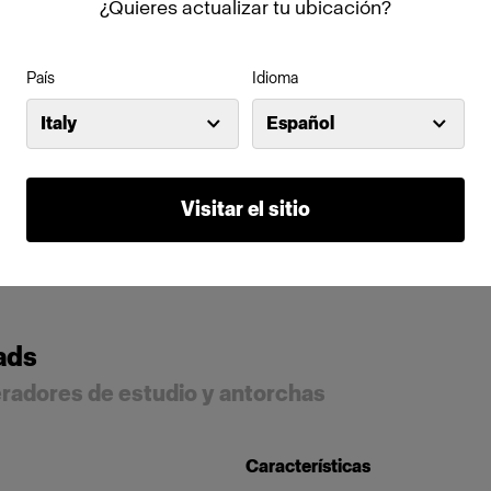
¿Quieres actualizar tu ubicación?
País
Idioma
Italy
Español
Visitar el sitio
ads
radores de estudio y antorchas
Características