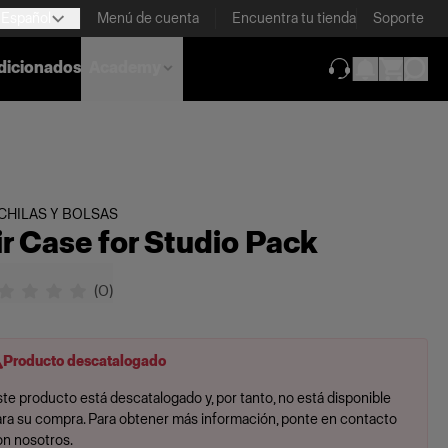
Español
Menú de cuenta
Encuentra tu tienda
Soporte
dicionados
Academy
(se abre en una
HILAS Y BOLSAS
ir Case for Studio Pack
(
0
)
Producto descatalogado
te producto está descatalogado y, por tanto, no está disponible
ara su compra. Para obtener más información, ponte en contacto
on nosotros.