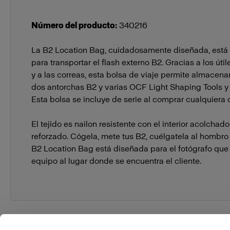
Número del producto
:
340216
La B2 Location Bag, cuidadosamente diseñada, está
para transportar el flash externo B2. Gracias a los útile
y a las correas, esta bolsa de viaje permite almacena
dos antorchas B2 y varias OCF Light Shaping Tools y 
Esta bolsa se incluye de serie al comprar cualquiera d
El tejido es nailon resistente con el interior acolchado
reforzado. Cógela, mete tus B2, cuélgatela al hombro y
B2 Location Bag está diseñada para el fotógrafo que 
equipo al lugar donde se encuentra el cliente.