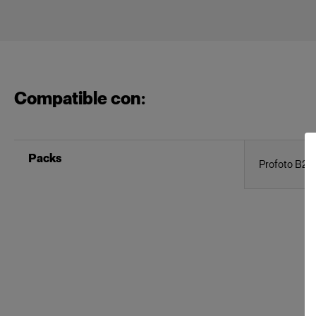
Compatible con:
Packs
Profoto B2