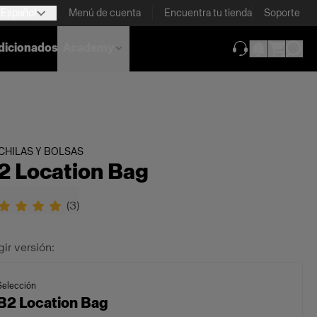
Español
Menú de cuenta
Encuentra tu tienda
Soporte
dicionados
Academy
(se abre en una
HILAS Y BOLSAS
2 Location Bag
(
3
)
gir versión:
Selección
B2 Location Bag