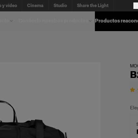
o y vídeo
Cinema
Studio
Share the Light
ucto
Conócelo nuestros productos
Productos reacon
MOC
B
Ele