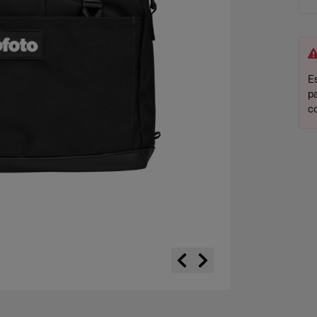
Es
p
c