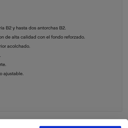
ía B2 y hasta dos antorchas B2.
on de alta calidad con el fondo reforzado.
rior acolchado.
.
rte.
o ajustable.