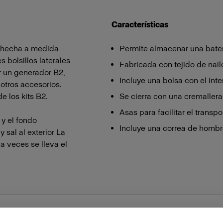
Características
 hecha a medida
Permite almacenar una bater
s bolsillos laterales
Fabricada con tejido de nail
r un generador B2,
Incluye una bolsa con el inte
otros accesorios.
e los kits B2.
Se cierra con una cremallera
Asas para facilitar el transpo
 y el fondo
Incluye una correa de hombr
 sal al exterior La
a veces se lleva el