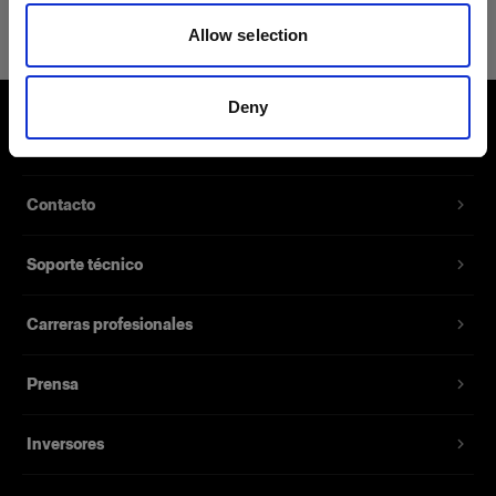
Clic Case Small
Allow selection
Número del producto
:
340219
Deny
Una suave funda protectora para los
Sobre nosotros
modificadores Clic. Puede contener hasta tres
artículos Clic. Es compatible con Clic Gels, Clic
Grids y Clic Barndoor.
Contacto
Soporte técnico
Características
Carreras profesionales
Prensa
Inversores