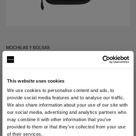
MOCHILAS Y BOLSAS
Clic Case Small
(
0
)
This website uses cookies
Elegir versión:
We use cookies to personalise content and ads, to
provide social media features and to analyse our traffic.
Selección
We also share information about your use of our site with
Clic Case Small
our social media, advertising and analytics partners who
may combine it with other information that you’ve
provided to them or that they’ve collected from your use
of their services.