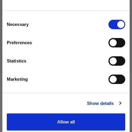
15,01 €
Creemos
que
estás
en
Italy
.
IVA incluido
¿Quieres actualizar tu ubicación?
12,30 €
IVA no incluido
En stock
Consent
Necessary
Selection
Añadir al carro
País
Preferences
Italy
Entrega y devolución
Idioma
Statistics
Español
Marketing
Especificaciones:
Visitar el sitio
Show details
Detalles del producto
Allow all