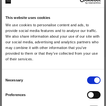
This website uses cookies
Producto descatalogado
We use cookies to personalise content and ads, to
Este producto está descatalogado y, por tanto, no está
provide social media features and to analyse our traffic.
disponible para su compra. Para obtener más información,
We also share information about your use of our site with
ponte en contacto con nosotros.
our social media, advertising and analytics partners who
may combine it with other information that you’ve
provided to them or that they’ve collected from your use
of their services.
Creemos
que
estás
en
Italy
.
Compatible con:
¿Quieres actualizar tu ubicación?
Consent
Necessary
Selection
País
Mains-powered
Preferences
Italy
Profoto D2