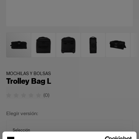
MOCHILAS Y BOLSAS
Trolley Bag L
(
0
)
Elegir versión:
Selección
Trolley Bag L