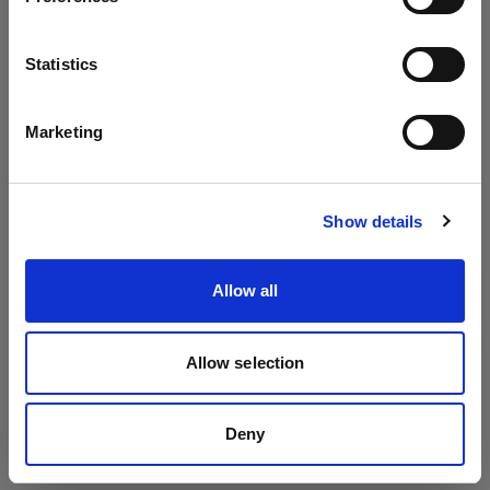
Packs
Idioma
Statistics
Profoto D4
Español
Profoto Pro-10
Marketing
Profoto Pro-11
Visitar el sitio
Show details
Allow all
Allow selection
Deny