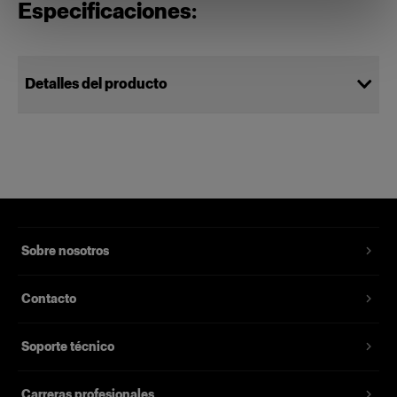
Especificaciones:
Detalles del producto
Power Cable C19 5 m EUR
Permite alimentar el generador de
estudio Pro-10
Número del producto
:
102540
Sobre nosotros
Cable de alimentación de repuesto para los
Contacto
generadores de estudio Pro-10 y D4 y los
antiguos generadores de estudio Pro. Dispone
Soporte técnico
de toma de tierra, su longitud es de 5 metros y
está disponible con varios enchufes diferentes
para distintos mercados.
Carreras profesionales