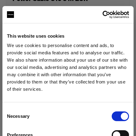
129,00 €
IVA incluido
This website uses cookies
105,74 €
IVA no incluido
En stock
We use cookies to personalise content and ads, to
Añadir al carro
provide social media features and to analyse our traffic.
We also share information about your use of our site with
our social media, advertising and analytics partners who
may combine it with other information that you’ve
Entrega y devolución
provided to them or that they’ve collected from your use
of their services.
Creemos
que
estás
en
Italy
.
¿Quieres actualizar tu ubicación?
Consent
Compatible con:
Necessary
Selection
País
Preferences
Italy