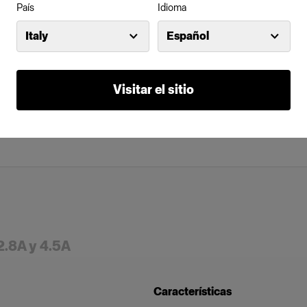
País
Idioma
Italy
Español
Visitar el sitio
2.8A y 4.5A
Características