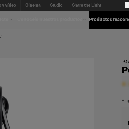
o y vídeo
Cinema
Studio
Share the Light
ucto
Conócelo nuestros productos
Productos reacon
7
PO
P
Ele