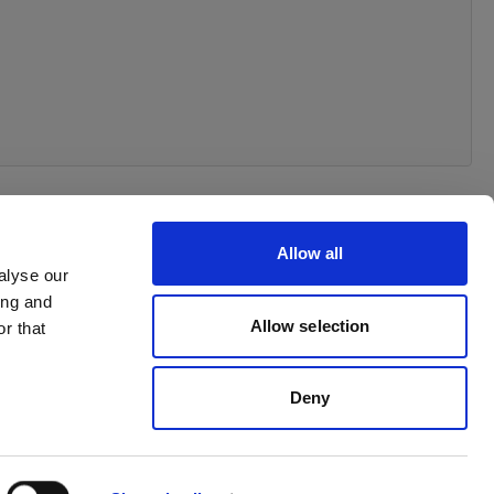
Allow all
alyse our
ing and
Withdrawal your order
Allow selection
r that
Deny