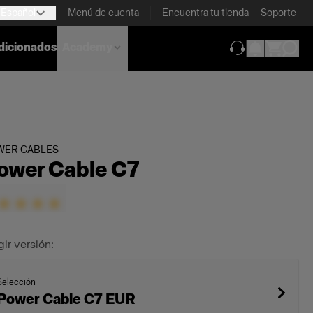
Español
Menú de cuenta
Encuentra tu tienda
Soporte
dicionados
Academy
(se abre en una
WER CABLES
ower Cable C7
gir versión:
Selección
Power Cable C7 EUR