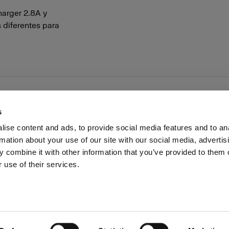
harger 2.8A y
 diferentes para
s
ise content and ads, to provide social media features and to an
rmation about your use of our site with our social media, advertis
as profesionales
Prensa
Inversores
Share the Light
 combine it with other information that you’ve provided to them o
 use of their services.