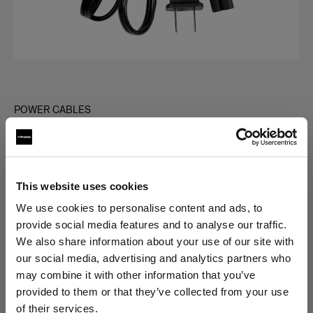
POWER CABLES
Power Cable C7
(
0
)
This website uses cookies
Elegir versión:
We use cookies to personalise content and ads, to
provide social media features and to analyse our traffic.
Selección
We also share information about your use of our site with
Power Cable C7 US/CA
our social media, advertising and analytics partners who
may combine it with other information that you’ve
provided to them or that they’ve collected from your use
of their services.