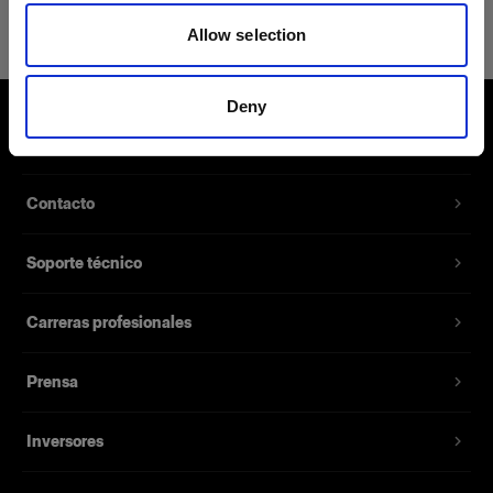
Power Cable C7 US/CA
Allow selection
Permite alimentar los Battery
Chargers 2.8A y 4.5A
Deny
Número del producto
:
102533
Sobre nosotros
Cable de alimentación de repuesto para el
Contacto
Battery Charger 2.8A y Battery Charger 4.5A.
Disponible con varios enchufes diferentes para
Soporte técnico
distintos mercados.
Carreras profesionales
Características
Prensa
Inversores