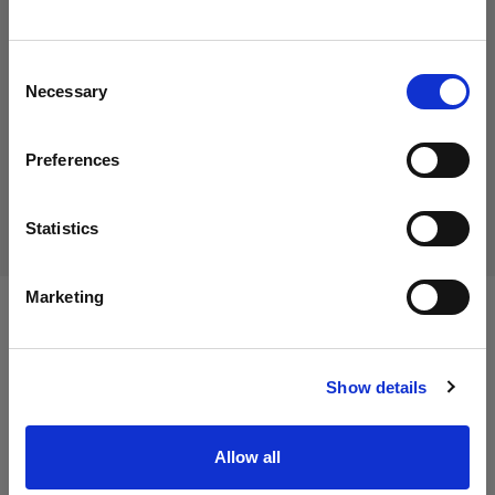
19,00 €
Creemos
que
estás
en
Italy
.
IVA incluido
¿Quieres actualizar tu ubicación?
15,57 €
IVA no incluido
En stock
Consent
Necessary
Selection
Añadir al carro
País
Preferences
Italy
Entrega y devolución
Idioma
Statistics
Español
Marketing
Especificaciones:
Visitar el sitio
Show details
Detalles del producto
Allow all